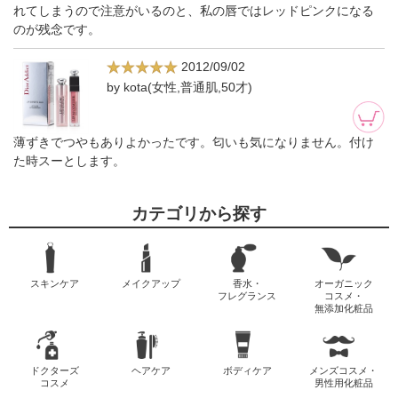
れてしまうので注意がいるのと、私の唇ではレッドピンクになる
のが残念です。
2012/09/02
by kota(女性,普通肌,50才)
薄ずきでつやもありよかったです。匂いも気になりません。付け
た時スーとします。
カテゴリから探す
スキンケア
メイクアップ
香水・
オーガニック
フレグランス
コスメ・
無添加化粧品
ドクターズ
ヘアケア
ボディケア
メンズコスメ・
コスメ
男性用化粧品