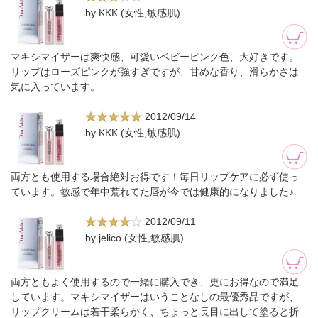
by KKK (女性,敏感肌)
マキシマイザーは爽快感、可愛いベビーピンク色、大好きです。
リップはローズピンクが強すぎですが、甘めな香り、滑らかさは
気に入っています。
2012/09/14
by KKK (女性,敏感肌)
両方とも使用する場合絶対お得です！毎日リップケアに必ず使っ
ています。敏感で年中荒れてた唇が今では健康的になりました♪
2012/09/11
by jelico (女性,敏感肌)
両方ともよく使用するので一緒に購入でき、更にお得なので満足
しています。マキシマイザーはいうことなしの最優秀品ですが、
リップクリームは若干柔らかく、ちょっと長目に出して塗ると折