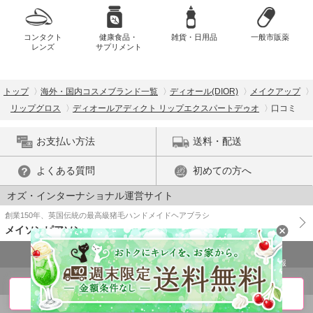
コンタクト
健康食品・
雑貨・日用品
一般市販薬
レンズ
サプリメント
トップ
海外・国内コスメブランド一覧
ディオール(DIOR)
メイクアップ
リップグロス
ディオールアディクト リップエクスパートデゥオ
口コミ
お支払い方法
送料・配送
よくある質問
初めての方へ
オズ・インターナショナル運営サイト
創業150年、英国伝統の最高級猪毛ハンドメイドヘアブラシ
メイソンピアソン
特商法に基づく表示
プライバシーポリシー
医薬品販売許可証の情報
ご利用規約
PC版で表示
商品詳細を見る
© OZ International Inc.