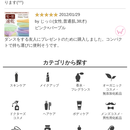
ります(^^)
2012/01/29
by じっ☆(女性,普通肌,38才)
ピンク×パープル
ダンスをする友人にプレゼントのために購入しました。コンパク
トで持ち運びに便利そうです。
カテゴリから探す
スキンケア
メイクアップ
香水・
オーガニック
フレグランス
コスメ・
無添加化粧品
ドクターズ
ヘアケア
ボディケア
メンズコスメ・
コスメ
男性用化粧品