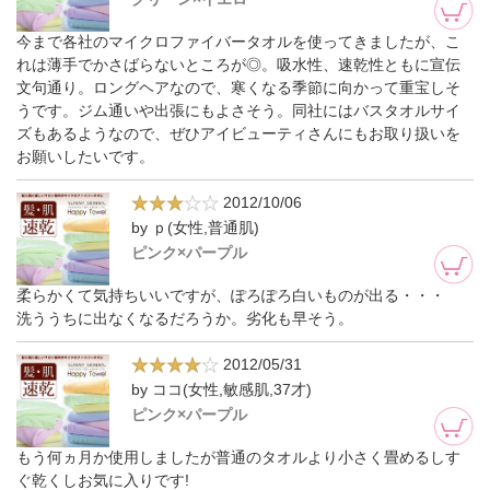
今まで各社のマイクロファイバータオルを使ってきましたが、こ
れは薄手でかさばらないところが◎。吸水性、速乾性ともに宣伝
文句通り。ロングヘアなので、寒くなる季節に向かって重宝しそ
うです。ジム通いや出張にもよさそう。同社にはバスタオルサイ
ズもあるようなので、ぜひアイビューティさんにもお取り扱いを
お願いしたいです。
2012/10/06
by ｐ(女性,普通肌)
ピンク×パープル
柔らかくて気持ちいいですが、ぽろぽろ白いものが出る・・・
洗ううちに出なくなるだろうか。劣化も早そう。
2012/05/31
by ココ(女性,敏感肌,37才)
ピンク×パープル
もう何ヵ月か使用しましたが普通のタオルより小さく畳めるしす
ぐ乾くしお気に入りです!