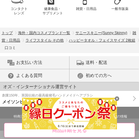
コンタクト
健康食品・
雑貨・日用品
一般市販薬
レンズ
サプリメント
トップ
海外・国内コスメブランド一覧
サニースキニー(Sunny Skinny)
雑
貨・日用品
ライフスタイル その他
ハッピータオル・フェイスサイズ 2枚組
口コミ
お支払い方法
送料・配送
よくある質問
初めての方へ
オズ・インターナショナル運営サイト
創業150年、英国伝統の最高級猪毛ハンドメイドヘアブラシ
メイソンピアソン
特商法に基づく表示
プライバシーポリシー
医薬品販売許可証の情報
ご利用規約
PC版で表示
商品詳細を見る
© OZ International Inc.