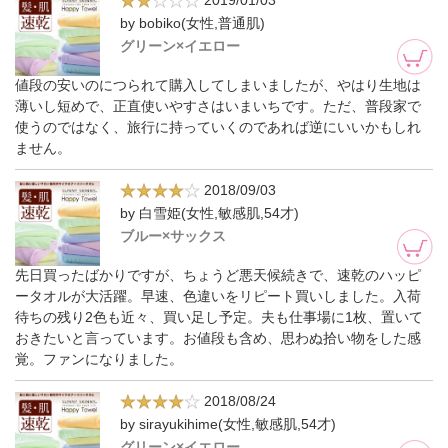
2019/01/03
by bobiko(女性,普通肌)
グリーン×イエロー
値段の安いのにつられて購入してしまいましたが、やはり生地は
薄いし短めで、正直使いやすさはいまいちです。ただ、普段家で
使うのではなく、旅行に持っていくのであれば逆にいいかもしれ
ません。
2018/09/03
by 白雪姫(女性,敏感肌,54才)
ブルー×サックス
先日買ったばかりですが、ちょうど悪天候続きで、速乾のハッピ
ータオルが大活躍。早速、色違いをリピート買いしました。入荷
待ちの残り2色も近々、買い足し予定。夫も仕事場に1枚、置いて
おきたいと言っています。お値段も含め、思わぬ拾い物をした感
覚。ファンになりました。
2018/08/24
by sirayukihime(女性,敏感肌,54才)
グリーン×イエロー