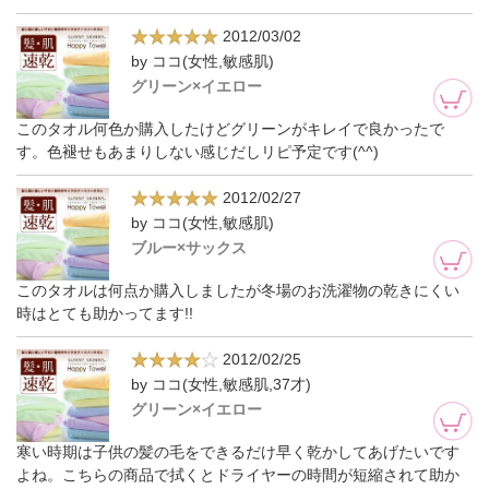
2012/03/02
by ココ(女性,敏感肌)
グリーン×イエロー
このタオル何色か購入したけどグリーンがキレイで良かったで
す。色褪せもあまりしない感じだしリピ予定です(^^)
2012/02/27
by ココ(女性,敏感肌)
ブルー×サックス
このタオルは何点か購入しましたが冬場のお洗濯物の乾きにくい
時はとても助かってます!!
2012/02/25
by ココ(女性,敏感肌,37才)
グリーン×イエロー
寒い時期は子供の髪の毛をできるだけ早く乾かしてあげたいです
よね。こちらの商品で拭くとドライヤーの時間が短縮されて助か