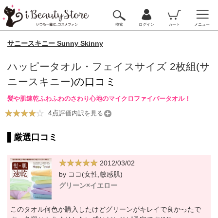
検索
ログイン
カート
メニュー
サニースキニー Sunny Skinny
ハッピータオル・フェイスサイズ 2枚組(サ
ニースキニー)
の口コミ
髪や肌速乾ふわふわのさわり心地のマイクロファイバータオル！
4点
評価内訳を見る
厳選口コミ
2012/03/02
by ココ(女性,敏感肌)
グリーン×イエロー
このタオル何色か購入したけどグリーンがキレイで良かったで