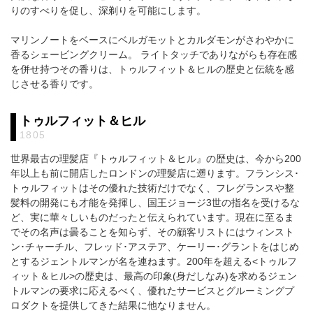
りのすべりを促し、深剃りを可能にします。
マリンノートをベースにベルガモットとカルダモンがさわやかに
香るシェービングクリーム。 ライトタッチでありながらも存在感
を併せ持つその香りは、トゥルフィット＆ヒルの歴史と伝統を感
じさせる香りです。
トゥルフィット＆ヒル
1805
世界最古の理髪店『トゥルフィット＆ヒル』の歴史は、今から200
年以上も前に開店したロンドンの理髪店に遡ります。フランシス･
トゥルフィットはその優れた技術だけでなく、フレグランスや整
髪料の開発にも才能を発揮し、国王ジョージ3世の指名を受けるな
ど、実に華々しいものだったと伝えられています。現在に至るま
でその名声は曇ることを知らず、その顧客リストにはウィンスト
ン･チャーチル、フレッド･アステア、ケーリー･グラントをはじめ
とするジェントルマンが名を連ねます。200年を超える<トゥルフ
ィット＆ヒル>の歴史は、最高の印象(身だしなみ)を求めるジェン
トルマンの要求に応えるべく、優れたサービスとグルーミングプ
ロダクトを提供してきた結果に他なりません。