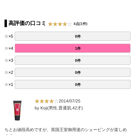
高評価の口コミ
4点(1件)
☆
×
5
0件
☆
×
4
1件
☆
×
3
0件
☆
×
2
0件
☆
×
1
0件
2014/07/25
by Koji(男性,普通肌,42才)
ちとお値段高めですが、英国王室御用達のシェービングが楽しめ