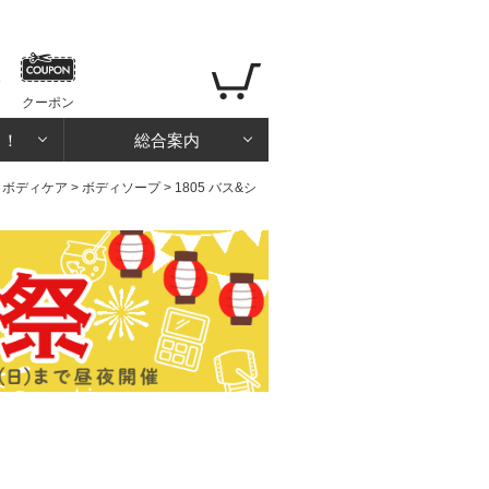
クーポン
る！
総合案内
>
ボディケア
>
ボディソープ
> 1805 バス&シ