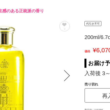
在感のある正統派の香り
代引き不可
2
200ml/6.7
¥6,07
価格
お届け
入荷後 3
売り切れ
再
商品ID：119286