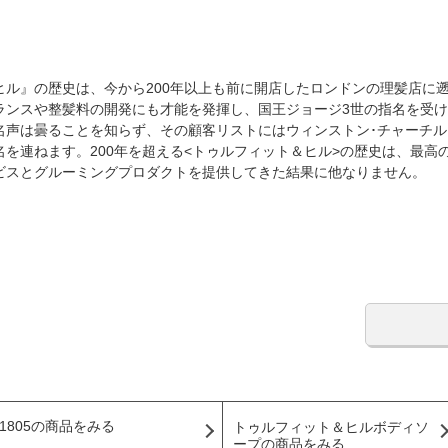
ル』の歴史は、今から200年以上も前に開店したロンドンの理髪店に
ランスや整髪料の開発にも才能を発揮し、国王ジョージ3世の指名を受
名声は曇ることを知らず、その顧客リストにはウィンストン･チャーチル
を連ねます。200年を超える<トゥルフィット＆ヒル>の歴史は、最高の
ビスとグルーミングプロダクトを提供してきた結果に他なりません。
1805の商品をみる
トゥルフィット＆ヒルボディソ
ープの商品をみる