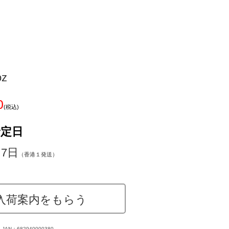
oz
0
(税込)
予定日
～7日
（香港１発送）
入荷案内をもらう
JAN：682940000380