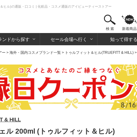
ィット＆ヒル)の通販・口コミ | 化粧品・コスメ通販のアイビューティーストアー
検 索
新着商品
ランドから探す
セール会場へ行く
知って得す
アー
>
海外・国内コスメブランド一覧
>
トゥルフィット＆ヒル(TRUEFITT & HILL)
& HILL
ェル 200ml (トゥルフィット＆ヒル)