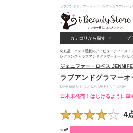
ラブアンドグラマーオードパルファムスプレー(ジ
カテゴリから探す
ブ
化粧品・コスメ通販のアイビューティースト
レグランス
>
ラブアンドグラマーオードパル
ジェニファー・ロペス JENNIFER
ラブアンドグラマーオ
Love and Glamour Eau De Parfum Spray
日本未発売！はじけるように華
4
☆
×
5