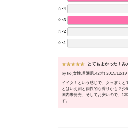
☆
×
4
☆
×
3
☆
×
2
☆
×
1
とてもよかった！み
by ko(女性,普通肌,42才) 2015/12/19
イイ女！という感じで、女っぽくと
とはいえ割と個性的な香りかも？少
国内未発売、そしてお安いので、1
す。