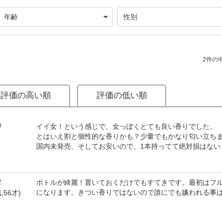
2件の中
評価の高い順
評価の低い順
9
イイ女！という感じで、女っぽくとても良い香りでした。
とはいえ割と個性的な香りかも？少量でもかなり匂い立ち
)
国内未発売、そしてお安いので、1本持ってて絶対損はない
2
ボトルが綺麗！置いておくだけでもすてきです。最初はフ
になります。きつい香りではないので誰にでも嫌われる事
,56才)