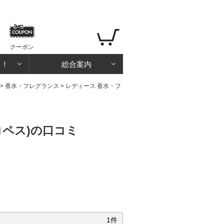
クーポン
る！
総合案内
>
香水・フレグランス
>
レディース 香水・フ
ペス)の口コミ
1件