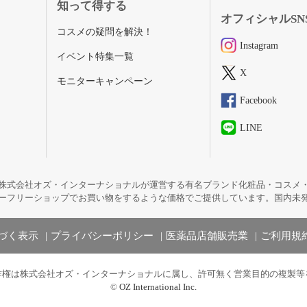
知って得する
オフィシャルSN
コスメの疑問を解決！
Instagram
イベント特集一覧
X
モニターキャンペーン
Facebook
LINE
株式会社オズ・インターナショナルが運営する有名ブランド化粧品・コスメ
ーフリーショップでお買い物をするような価格でご提供しています。国内未
づく表示
プライバシーポリシー
医薬品店舗販売業
ご利用規
作権は株式会社オズ・インターナショナルに属し、許可無く営業目的の複製等
©
OZ International Inc.