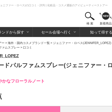
ェニファー・ロペス)の口コミ・評判 | 化粧品・コスメ通販のアイビューティーストアー
検 索
新着商品
ランドから探す
セール会場へ行く
知って得す
アー
>
海外・国内コスメブランド一覧
>
ジェニファー・ロペス(JENNIFER_LOPEZ)
ファムスプレー
> 口コミ
_LOPEZ
ードパルファムスプレー(ジェニファー・ロ
やかなフローラルノート
点