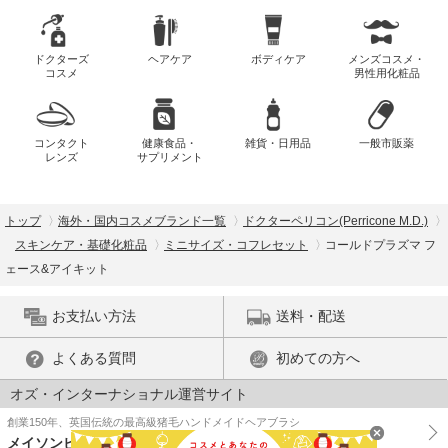
ドクターズ
ヘアケア
ボディケア
メンズコスメ・
コスメ
男性用化粧品
コンタクト
健康食品・
雑貨・日用品
一般市販薬
レンズ
サプリメント
トップ
海外・国内コスメブランド一覧
ドクターペリコン(Perricone M.D.)
スキンケア・基礎化粧品
ミニサイズ・コフレセット
コールドプラズマ フ
ェース&アイキット
お支払い方法
送料・配送
よくある質問
初めての方へ
オズ・インターナショナル運営サイト
創業150年、英国伝統の最高級猪毛ハンドメイドヘアブラシ
メイソンピアソン