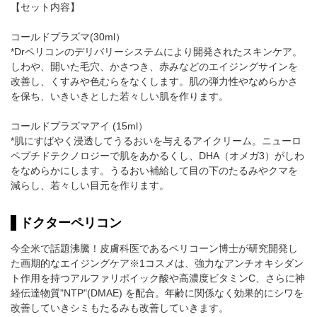
【セット内容】
コールドプラズマ(30ml）
*Drペリコンのデリバリーシステムにより開発されたスキンケア。
しわや、開いた毛穴、かさつき、赤みなどのエイジングサインを
改善し、くすみや色むらをなくします。肌の弾力性やなめらかさ
を保ち、いきいきとした若々しい肌を作ります。
コールドプラズマアイ (15ml）
*肌にすばやく浸透してうるおいを与えるアイクリーム。ニューロ
ペプチドテクノロジーで肌をあかるくし、DHA（オメガ3）がしわ
をなめらかにします。うるおい補給して目の下のたるみやクマを
減らし、若々しい目元を作ります。
ドクターペリコン
今全米で話題沸騰！皮膚科医であるペリコーン博士が研究開発し
た画期的なエイジングケア※1コスメは、強力なアンチオキシダン
ト作用を持つアルファリポイック酸や高濃度ビタミンC、さらに神
経伝達物質"NTP"(DMAE) を配合。年齢に関係なく効果的にシワを
改善していきシミもたるみも改善していきます。