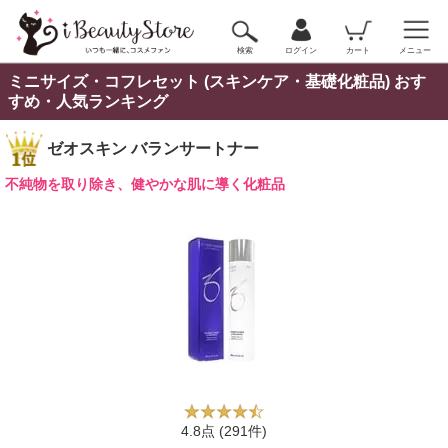
検索
ログイン
カート
メニュー
ミニサイズ・コフレセット (スキンケア・基礎化粧品) おす
すめ・人気ランキング
ゼオスキン バランサートナー
不純物を取り除き、健やかな肌に導く化粧品
4.8点
(291件)