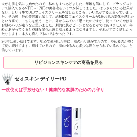
夫がお肌を気にし始めたので、私のを１つあげました。年齢を気にして、ドラッグスト
アで購入できる5千円～1万円の美容液をいくつか試してました。はっきり分かる効果が
ない、という事でDEJフェイスクリームを貸したところ、いい気がすると言っていまし
た。その後、他の美容液も試して、結局DEJフェイスクリームが1番お肌の変化を感じた
という事で、こちらを使うことに。外からみていて思ったのですが、使っていてやはり
お肌のハリが違うなと思いました。劇的に肌がピーンとなるとかではありませんが、年
齢があがってくると些細な変化も感じ取れるようになりますし、それがすごく嬉しかっ
たりします。本人も喜んでるのでよかったです。
2-3年は使い続けてます。初めて使用した時に、肌のハリ感がでたので、やめるのが怖く
て使い続けてます。続けているので、肌のゆるみも多少は遅らせられているのでは、と
信じています。
リビジョンスキンケアの商品を見る
ゼオスキン デイリーPD
一度使えば手放せない！健康的な素肌のためのお守り