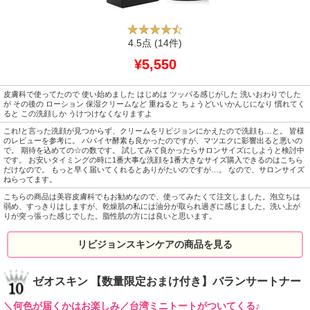
4.5点
(14件)
¥5,550
皮膚科で使ってたので 使い始めました はじめは ツッパる感じがした 洗いおわりでした
が その後の ローション 保湿クリームなど 重ねると ちょうどいいかんじになり 慣れてく
ると この洗顔しか うけつけなくなりますよ
これ!と言った洗顔が見つからず、クリームをリピジョンにかえたので洗顔も…と。 皆様
のレビューを参考に。 パパイヤ酵素も良かったのですが、マツエクに影響出ると悪いの
で。 期待を込めての☆の数です。 試してみて良かったらサロンサイズにしようと検討中
です。 お安いタイミングの時に1番大事な洗顔を1番大きなサイズ購入できるのはこちら
だけなので。 もっと早く届いてくれるとありがたいのですが…。 なので、サロンサイズ
ねらってます。
こちらの商品は美容皮膚科でもお勧めなので、使ってみたくて注文しました。泡立ちは
弱め、すっきりはしますが、乾燥肌の私には油分が取られ過ぎに感じました。洗い上が
りが突っ張った感じでした。脂性肌の方には良いと思います。
リビジョンスキンケアの商品を見る
ゼオスキン 【数量限定おまけ付き】バランサートナー
＼何色が届くかはお楽しみ／台湾ミニトートがついてくる♪