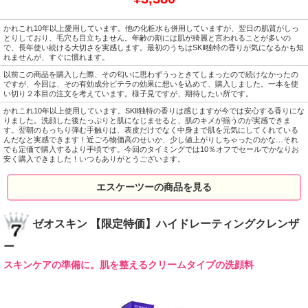
かれこれ10年以上愛用しています。他の化粧水も併用していますが、翌日の肌質がしっ
とりしており、毛穴も目立ちません。年齢の割には肌が綺麗と言われることが多いの
で、長年使い続ける大切さを実感します。最初のうちはSKⅡ独特の香りが気になるかも知
れませんが、すぐに慣れます。
以前この商品を購入した際、その匂いに思わずうっときてしまったので続けなかったの
ですが、今回は、その有効成分ピテラの効果に想いを込めて、購入しました。一本を使
い切り２本目の注文を考えています。様子見ですが、期待したい所です。
かれこれ10年以上使用しています。SKⅡ独特の香りは感じますが今では安心する香りにな
りました。洗顔した後たっぷりと肌になじませると、肌のキメが揃うのが実感できま
す。翌朝のもっちり弾む手触りは、表皮だけでなく中身まで肌を元気にしてくれている
んだなと実感できます！近ごろ物価高のせいか、少し値上がりしちゃったのかな…それ
でも定価で購入するより手頃です。今回のタイミングでは10％オフでセールでかなりお
安く購入できました！いつもありがとうございます。
エスケーツーの商品を見る
ゼオスキン 【限定特価】ハイドレーティングクレンザ
ー
スキンケアの準備に。肌を整えるクリームタイプの洗顔料