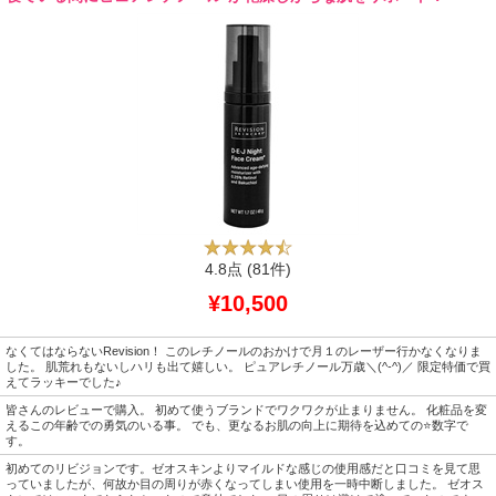
4.8点
(81件)
¥10,500
なくてはならないRevision！ このレチノールのおかけで月１のレーザー行かなくなりま
した。 肌荒れもないしハリも出て嬉しい。 ピュアレチノール万歳＼(^-^)／ 限定特価で買
えてラッキーでした♪
皆さんのレビューで購入。 初めて使うブランドでワクワクが止まりません。 化粧品を変
えるこの年齢での勇気のいる事。 でも、更なるお肌の向上に期待を込めての⭐️数字で
す。
初めてのリビジョンです。ゼオスキンよりマイルドな感じの使用感だと口コミを見て思
っていましたが、何故か目の周りが赤くなってしまい使用を一時中断しました。 ゼオス