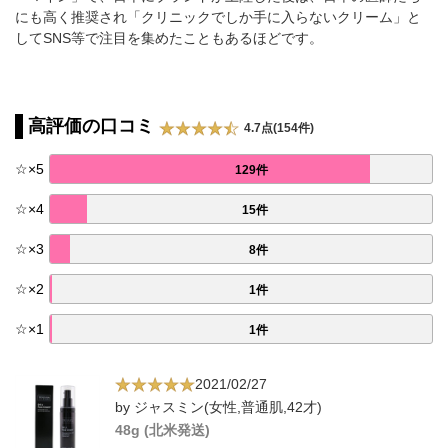
にも高く推奨され「クリニックでしか手に入らないクリーム」と
してSNS等で注目を集めたこともあるほどです。
高評価の口コミ
4.7点(154件)
☆
×
5
129件
☆
×
4
15件
☆
×
3
8件
☆
×
2
1件
☆
×
1
1件
2021/02/27
by ジャスミン(女性,普通肌,42才)
48g (北米発送)