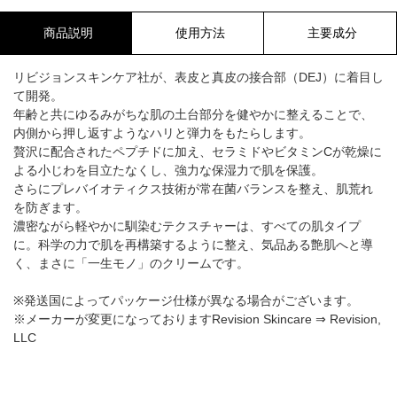
商品説明
使用方法
主要成分
リビジョンスキンケア社が、表皮と真皮の接合部（DEJ）に着目し
て開発。
年齢と共にゆるみがちな肌の土台部分を健やかに整えることで、
内側から押し返すようなハリと弾力をもたらします。
贅沢に配合されたペプチドに加え、セラミドやビタミンCが乾燥に
よる小じわを目立たなくし、強力な保湿力で肌を保護。
さらにプレバイオティクス技術が常在菌バランスを整え、肌荒れ
を防ぎます。
濃密ながら軽やかに馴染むテクスチャーは、すべての肌タイプ
に。科学の力で肌を再構築するように整え、気品ある艶肌へと導
く、まさに「一生モノ」のクリームです。
※発送国によってパッケージ仕様が異なる場合がございます。
※メーカーが変更になっておりますRevision Skincare ⇒ Revision,
LLC