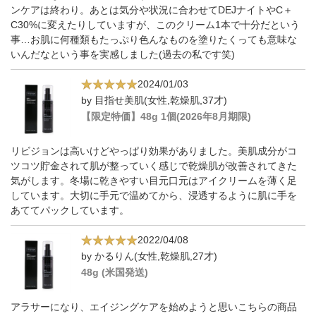
ンケアは終わり。あとは気分や状況に合わせてDEJナイトやC＋
C30%に変えたりしていますが、このクリーム1本で十分だという
事…お肌に何種類もたっぷり色んなものを塗りたくっても意味な
いんだなという事を実感しました(過去の私です笑)
2024/01/03
by 目指せ美肌(女性,乾燥肌,37才)
【限定特価】48g 1個(2026年8月期限)
リビジョンは高いけどやっぱり効果がありました。美肌成分がコ
ツコツ貯金されて肌が整っていく感じで乾燥肌が改善されてきた
気がします。冬場に乾きやすい目元口元はアイクリームを薄く足
しています。大切に手元で温めてから、浸透するように肌に手を
あててパックしています。
2022/04/08
by かるりん(女性,乾燥肌,27才)
48g (米国発送)
アラサーになり、エイジングケアを始めようと思いこちらの商品