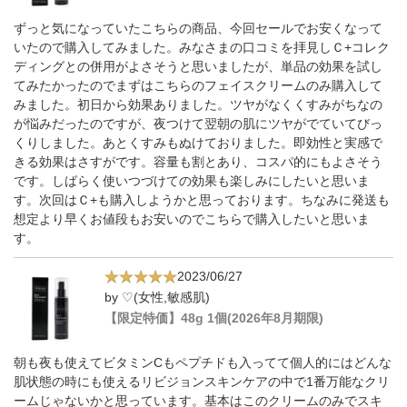
ずっと気になっていたこちらの商品、今回セールでお安くなって
いたので購入してみました。みなさまの口コミを拝見しＣ+コレク
ディングとの併用がよさそうと思いましたが、単品の効果を試し
てみたかったのでまずはこちらのフェイスクリームのみ購入して
みました。初日から効果ありました。ツヤがなくくすみがちなの
が悩みだったのですが、夜つけて翌朝の肌にツヤがでていてびっ
くりしました。あとくすみもぬけておりました。即効性と実感で
きる効果はさすがです。容量も割とあり、コスパ的にもよさそう
です。しばらく使いつづけての効果も楽しみにしたいと思いま
す。次回はＣ+も購入しようかと思っております。ちなみに発送も
想定より早くお値段もお安いのでこちらで購入したいと思いま
す。
2023/06/27
by ♡(女性,敏感肌)
【限定特価】48g 1個(2026年8月期限)
朝も夜も使えてビタミンCもペプチドも入ってて個人的にはどんな
肌状態の時にも使えるリビジョンスキンケアの中で1番万能なクリ
ームじゃないかと思っています。基本はこのクリームのみでスキ