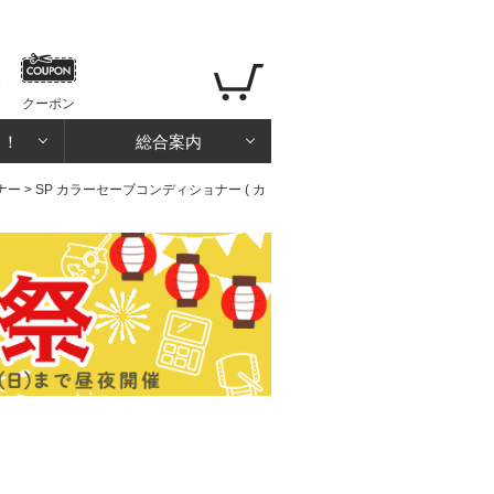
クーポン
る！
総合案内
ナー
> SP カラーセーブコンディショナー ( カ