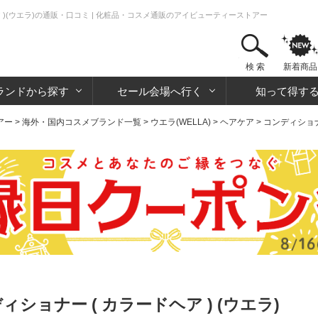
ア )(ウエラ)の通販・口コミ | 化粧品・コスメ通販のアイビューティーストアー
検 索
新着商品
ランドから探す
セール会場へ行く
知って得す
アー
>
海外・国内コスメブランド一覧
>
ウエラ(WELLA)
>
ヘアケア
>
コンディショ
ショナー ( カラードヘア ) (ウエラ)