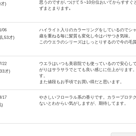
思うのですが､つけて５~10分位おいてからすす
0才)
ずまとまります｡
1/06
ハイライト入りのカラーリングをしているのでシ
歳を重ねる毎に髪質も変化し今はパサつき気味。
,53才)
このウエラのシリーズはしっとりするので今の毛
7/22
ウエラはいつも美容院でも使っているので安心して
がりはサラサラでとても良い感じに仕上がります。
33才)
す。
また値段もお手頃でお買い得だと思います。
4/17
やさしいフローラル系の香りです。カラープロテ
ないとわからい気がしますが、期待してます。
肌)