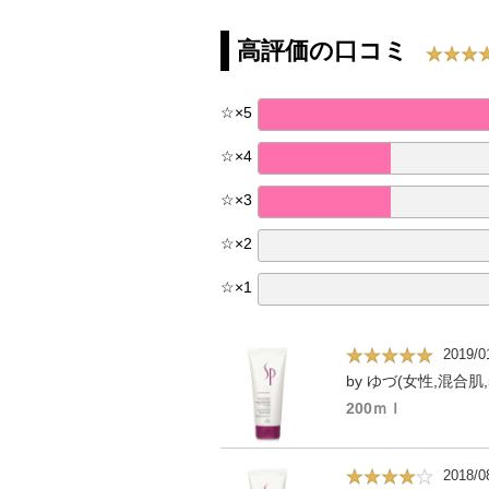
高評価の口コミ
☆
×
5
☆
×
4
☆
×
3
☆
×
2
☆
×
1
2019/0
by ゆづ(女性,混合肌,
200ｍｌ
2018/0