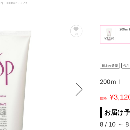
ir) 1000ml/33.8oz
200ｍ
23
¥3,120
日本未発売
代引
200ｍｌ
¥3,12
価格
お届け
8 / 10 ～ 8