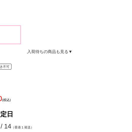
ｌ
入荷待ちの商品も見る▼
き不可
0
(税込)
予定日
 / 14
（香港１発送）