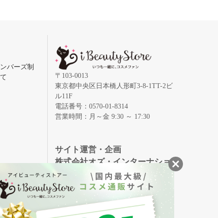
メンバーズ制
〒103-0013
いて
東京都中央区日本橋人形町3-8-1TT-2ビ
ル11F
電話番号：0570-01-8314
営業時間：月～金 9:30 ～ 17:30
録
サイト運営・企画
株式会社オズ・インターナショ
ナル
創業150年、英国伝統の最高級猪毛ハン
S
ドメイドヘアブラシ
メイソンピアソン