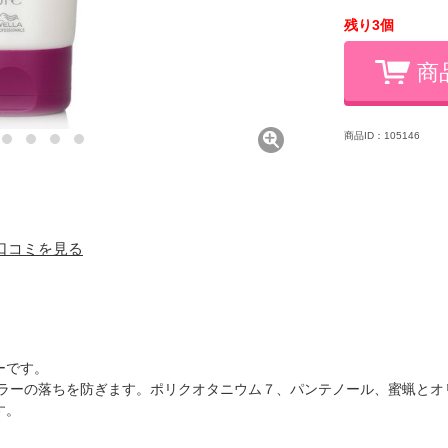
残り3個
商
商品ID：105146
) 口コミを見る
ーです。
カラーの落ちを防ぎます。ポリクオタニウム７、パンテノール、蜜蝋とオ
す。