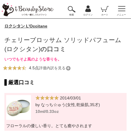
検索
ログイン
カート
メニュー
ロクシタン L'Occitane
チェリーブロッサム ソリッドパフューム
(ロクシタン)
の口コミ
いつでもそよ風のような香りを。
4.5点
評価内訳を見る
厳選口コミ
2014/03/01
by なっち☆ゅう(女性,乾燥肌,35才)
10ml/0.33oz
フローラルの優しい香り。とても癒やされます