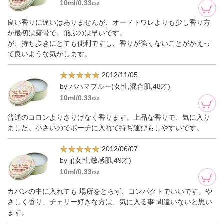
10ml/0.33oz
良い香りに違いはありませんが、オードトワレよりも少し香り方
が最初は露骨で、飛ぶのは早いです。
が、持ち歩きにとても便利ですし、香りが強くないことがかえっ
て良いような気がします。
2012/11/05
by バハマブルー(女性,混合肌,48才)
10ml/0.33oz
普通のコロンよりさりげなく香ります。上品な香りで、気に入り
ました。小さいのでポーチに入れて持ち運びもしやすいです。
2012/06/07
by jj(女性,敏感肌,49才)
10ml/0.33oz
カバンの中に入れても 場所をとらず、コンパクトでいいです。や
さしく香り、チェリー好きな方は、気に入る事 間違いないと思い
ます。