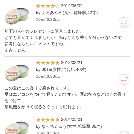
2012/06/02
by くろあやめ(女性,乾燥肌,42才)
10ml/0.33oz
年下の人へのプレゼントに購入しました。
とても喜んでくれましたが、私はどんな香りか分からないので、
参考にならないコメントですね。
すみません。
2012/08/21
by 0015(女性,混合肌,40才)
10ml/0.33oz
この夏はこの香りで癒されてます。
夏はエアコンをつけて寝てたのですが、耳の後ろなどにこの香り
をつけて、
扇風機をかけて寝るとぐっすり眠れます。
2014/03/01
by なっち☆ゅう(女性,乾燥肌,35才)
10ml/0.33oz