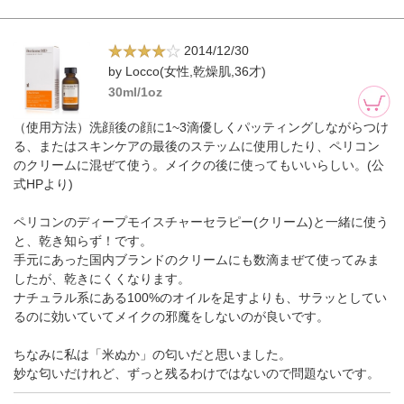
2014/12/30
by Locco(女性,乾燥肌,36才)
30ml/1oz
（使用方法）洗顔後の顔に1~3滴優しくパッティングしながらつけ
る、またはスキンケアの最後のステッムに使用したり、ペリコン
のクリームに混ぜて使う。メイクの後に使ってもいいらしい。(公
式HPより)
ペリコンのディープモイスチャーセラピー(クリーム)と一緒に使う
と、乾き知らず！です。
手元にあった国内ブランドのクリームにも数滴まぜて使ってみま
したが、乾きにくくなります。
ナチュラル系にある100%のオイルを足すよりも、サラッとしてい
るのに効いていてメイクの邪魔をしないのが良いです。
ちなみに私は「米ぬか」の匂いだと思いました。
妙な匂いだけれど、ずっと残るわけではないので問題ないです。