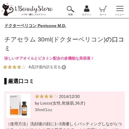
検索
ログイン
カート
メニュー
ドクターペリコン Perricone M.D.
チアセラム 30ml(ドクターペリコン)
の口コ
ミ
珍しいチアオイルとビタミン配合の多機能な美容液！
4点
評価内訳を見る
厳選口コミ
2014/12/30
by Locco(女性,乾燥肌,36才)
30ml/1oz
（使用方法）洗顔後の顔に1~3滴優しくパッティングしながらつ