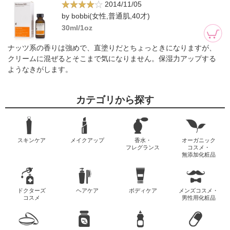
2014/11/05
by bobbi(女性,普通肌,40才)
30ml/1oz
ナッツ系の香りは強めで、直塗りだとちょっときになりますが、
クリームに混ぜるとそこまで気になりません。保湿力アップする
ようなきがします。
カテゴリから探す
スキンケア
メイクアップ
香水・
オーガニック
フレグランス
コスメ・
無添加化粧品
ドクターズ
ヘアケア
ボディケア
メンズコスメ・
コスメ
男性用化粧品