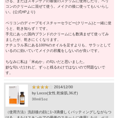
ける、またはスキンケアの最後のステッムに使用したり、ペリ
コンのクリームに混ぜて使う。メイクの後に使ってもいいらし
い。(公式HPより)
ペリコンのディープモイスチャーセラピー(クリーム)と一緒に使
うと、乾き知らず！です。
手元にあった国内ブランドのクリームにも数滴まぜて使ってみ
ましたが、乾きにくくなります。
ナチュラル系にある100%のオイルを足すよりも、サラッとして
いるのに効いていてメイクの邪魔をしないのが良いです。
ちなみに私は「米ぬか」の匂いだと思いました。
妙な匂いだけれど、ずっと残るわけではないので問題ないで
す。
2014/12/30
by Locco(女性,乾燥肌,36才)
30ml/1oz
（使用方法）洗顔後の顔に1~3滴優しくパッティングしながらつ
ける、またはスキンケアの最後のステッムに使用したり、ペリ