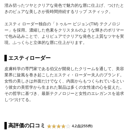
澄み切ったツヤとクリアな発色で魅力的な唇に仕上げ、つけたと
きのピュアな美しさが長時間持続するリップ スティック。
エスティ ローダー独自の「トゥルー ビジョン(TM) テクノロジ
ー」を採用。濃縮した色素をクリスタルのような輝きのポリマー
で包み込みことで、よりピュアでクリアな発色と上質なツヤを実
現。ふっくらと立体的な唇に仕上がります。
エスティローダー
皮膚科学の専門家である伯父が開発したクリームを通して、美容
業界に旋風を巻き起こしたエスティ・ローダー夫人のブランド。
女性の美しさは外面だけでなく、内面からもつくられているとい
う彼女の美哲学から生まれた製品は多くの女性達の心を捉えた。
その哲学に基づき、最新テクノロジーと女性のエレガンスを追求
しつづけてる。
高評価の口コミ
4.2点(255件)