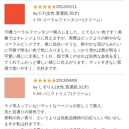
2012/02/11
by C.F(女性,普通肌,30才)
# 70 コーラルファンタジー(クリーム）
70番コーラルファンタジー購入しました。とてもいい色です！画
像ではオレンジよりに見えますが、実際はピンクよりの鮮やかな
コーラルピンクです。春に似合いそうな、鮮やかな花びらみたい
に可憐で明るい色で気に入りました。しっかり塗れば唇が明るく
可愛い感じに主張してくれ、指で薄くのせれば自然な血色を足し
てくれてふわっと優しい感じに仕上がります。マットすぎない質
感で使いやすく、大好きです。
2013/04/09
by しずりん(女性,普通肌,31才)
# A0 バニラトリュフ(クリーム）
ラメ等入っていないマットなベージュが欲しくて購入。
見た目通りの発色です。
香料の良い香り、というよりは化粧品独特の口紅らしい匂いがし
ますが私は好きです。