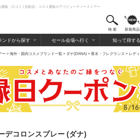
の通販・口コミ | 化粧品・コスメ通販のアイビューティーストアー
検 索
新着商品
ランドから探す
セール会場へ行く
知って得す
アー
>
海外・国内コスメブランド一覧
>
ダナ(DANA)
>
香水・フレグランス
>
レディ
デコロンスプレー (ダナ)