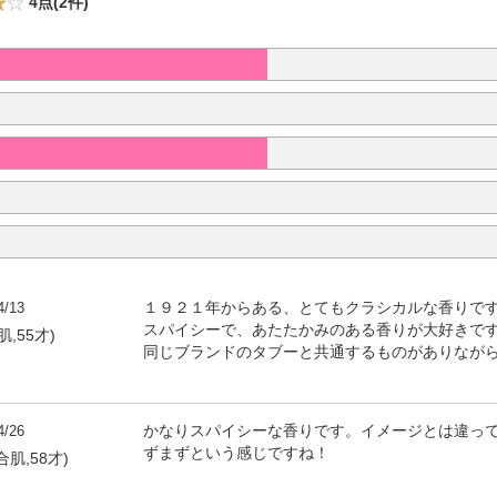
4点(2件)
4/13
１９２１年からある、とてもクラシカルな香りで
スパイシーで、あたたかみのある香りが大好きで
感肌,55才)
同じブランドのタブーと共通するものがありなが
4/26
かなりスパイシーな香りです。イメージとは違っ
ずまずという感じですね！
合肌,58才)