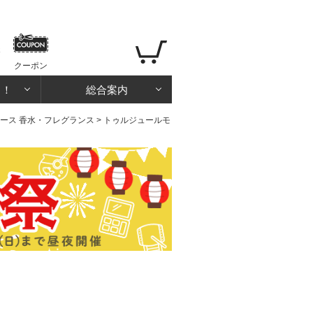
クーポン
る！
総合案内
ース 香水・フレグランス
> トゥルジュールモ