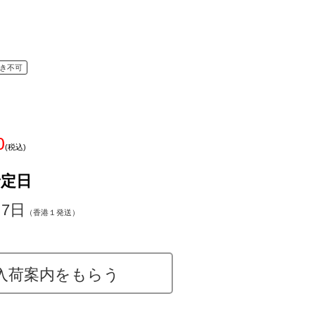
き不可
0
(税込)
予定日
～7日
（香港１発送）
入荷案内をもらう