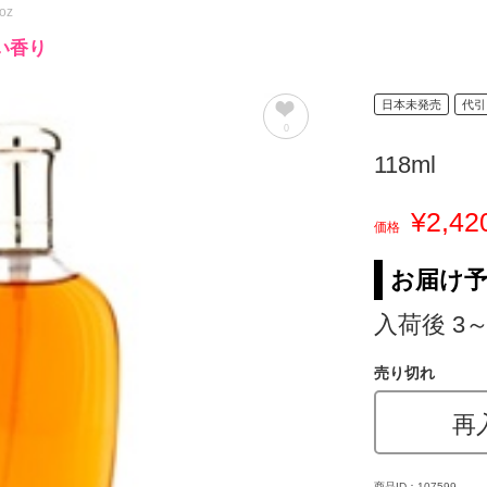
oz
い香り
日本未発売
代引
0
118ml
¥2,42
価格
お届け
入荷後 3
売り切れ
再
商品ID：107599