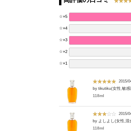
☆
×
5
☆
×
4
☆
×
3
☆
×
2
☆
×
1
2015/0
by tikutiku(女性,敏
118ml
2015/0
by よしよし(女性,混
118ml