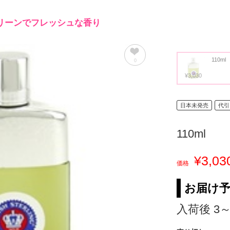
リーンでフレッシュな香り
110ml
0
¥3,030
日本未発売
代引
110ml
¥3,03
価格
お届け
入荷後 3