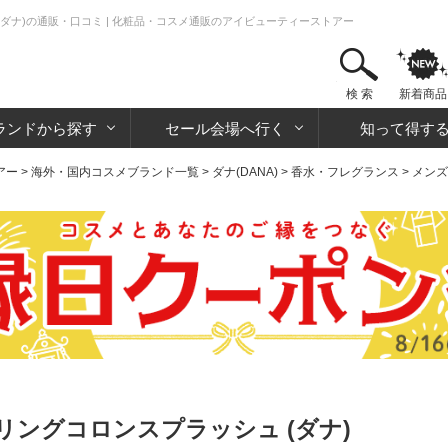
ダナ)の通販・口コミ | 化粧品・コスメ通販のアイビューティーストアー
検 索
新着商品
ランドから探す
セール会場へ行く
知って得す
アー
>
海外・国内コスメブランド一覧
>
ダナ(DANA)
>
香水・フレグランス
>
メンズ
ングコロンスプラッシュ (ダナ)