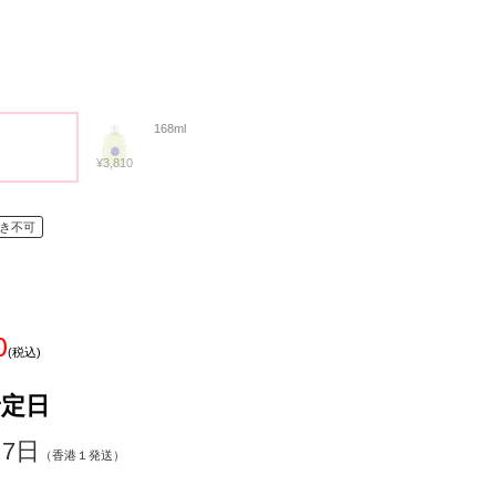
168ml
¥3,810
き不可
0
(税込)
予定日
～7日
（香港１発送）