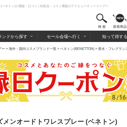
(ベネトン)の通販・口コミ | 化粧品・コスメ通販のアイビューティーストアー
検 索
新着商品
ランドから探す
セール会場へ行く
知って得す
アー
>
海外・国内コスメブランド一覧
>
ベネトン(BENETTON)
>
香水・フレグラン
メンオードトワレスプレー (ベネトン)