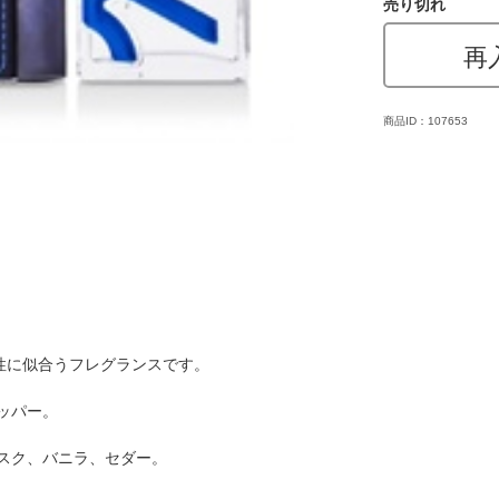
売り切れ
再
商品ID：107653
性に似合うフレグランスです。
ッパー。
スク、バニラ、セダー。