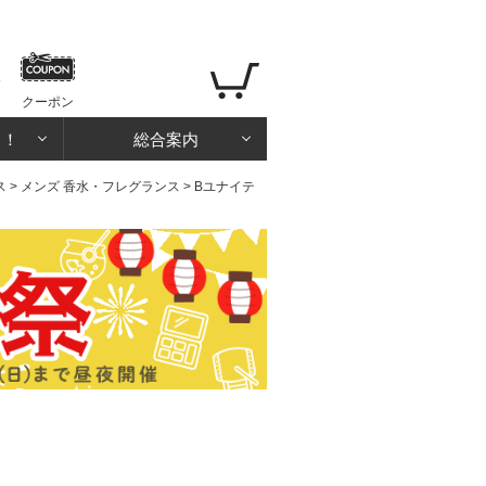
クーポン
る！
総合案内
ス
>
メンズ 香水・フレグランス
> Bユナイテ