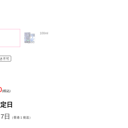
100ml
¥4,590
き不可
0
(税込)
予定日
～7日
（香港１発送）