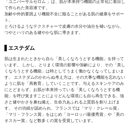
「ユニバーサルセロム 」は、肌が本来持つ機能の正常化に着目し
て作られた美容液です。
加齢や外的要因より機能不全に陥ることがある肌の健康をサポー
ト。
とろけるようなテクスチャーで皮膚の水分や油分を補いながら、
つやとハリのある健やかな肌に導きます。
エステダム
肌は生まれたときから自ら「美しくなろうとする機能」を持って
います。 しかし、とりまく環境の影響や加齢により、その「美し
くなろうとする機能」は時としてうまく働かなくなってしまいま
す。 エステダムのかわらぬ考え方は、その大事な機能を忘れない
ように肌を「再教育」していくことです。与えるスキンケアのみ
にとどまらず、お肌が本来持っている「美しくなろうとする機
能」を呼び覚ますことによりどんな環境にも自ら再生できる、強
さと健やかさを兼ね備え、生命力あふれる上質肌を創り上げま
す。 その功績が認められ、フランスでは「マリ・クレール賞」
「マリ・フランス賞」をはじめ「ヨーロッパ最優秀賞」や「美の
オスカー賞」など数多くの賞を受賞しています。