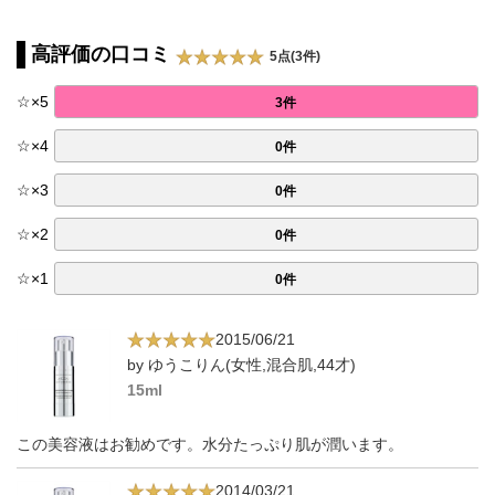
高評価の口コミ
5点(3件)
☆
×
5
3件
☆
×
4
0件
☆
×
3
0件
☆
×
2
0件
☆
×
1
0件
2015/06/21
by ゆうこりん(女性,混合肌,44才)
15ml
この美容液はお勧めです。水分たっぷり肌が潤います。
2014/03/21