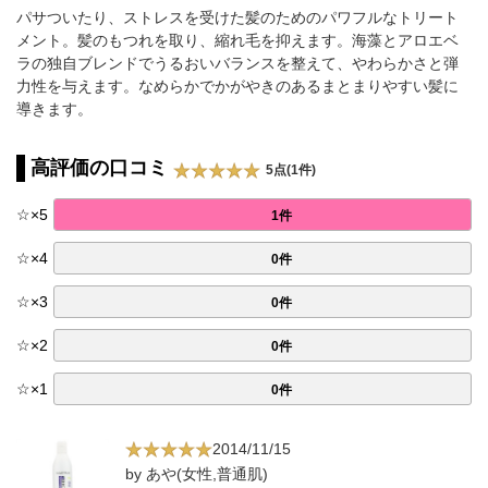
パサついたり、ストレスを受けた髪のためのパワフルなトリート
メント。髪のもつれを取り、縮れ毛を抑えます。海藻とアロエベ
ラの独自ブレンドでうるおいバランスを整えて、やわらかさと弾
力性を与えます。なめらかでかがやきのあるまとまりやすい髪に
導きます。
高評価の口コミ
5点(1件)
☆
×
5
1件
☆
×
4
0件
☆
×
3
0件
☆
×
2
0件
☆
×
1
0件
2014/11/15
by あや(女性,普通肌)