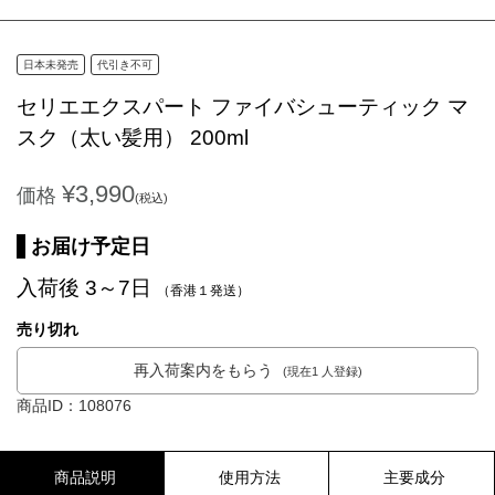
日本未発売
代引き不可
セリエエクスパート ファイバシューティック マ
スク（太い髪用） 200ml
¥3,990
価格
(税込)
お届け予定日
入荷後 3～7日
（香港１発送）
売り切れ
再入荷案内をもらう
(現在1 人登録)
商品ID：108076
商品説明
使用方法
主要成分