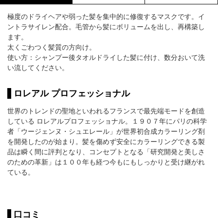
極度のドライヘアや弱った髪を集中的に修復するマスクです。イ
ントラサイレン配合。毛管から髪にボリュームを出し、再構築し
ます。
太くごわつく髪質の方向け。
使い方：シャンプー後タオルドライした髪に付け、数分おいて洗
い流してください。
ロレアル プロフェッショナル
世界のトレンドの聖地といわれるフランスで最先端モードを創造
している ロレアルプロフェッショナル。１９０７年にパリの科学
者「ウージェンヌ・シュエレール」が世界初合成カラーリング剤
を開発したのが始まり。髪を傷めず安全にカラーリングできる製
品は瞬く間に評判となり、コンセプトとなる「研究開発と美しさ
のための革新」は１００年も経つ今もにもしっかりと受け継がれ
ている。
口コミ