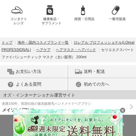
コンタクト
健康食品・
雑貨・日用品
一般市販薬
レンズ
サプリメント
トップ
海外・国内コスメブランド一覧
ロレアル プロフェッショナル(LOreal
PROFESSIONAL)
ヘアケア
ヘアマスク・ヘアパック
セリエエクスパート
ファイバシューティック マスク（太い髪用） 200ml
お支払い方法
送料・配送
よくある質問
初めての方へ
オズ・インターナショナル運営サイト
創業150年、英国伝統の最高級猪毛ハンドメイドヘアブラシ
メイソンピアソン
特商法に基づく表示
プライバシーポリシー
医薬品販売許可証の情報
ご利用規約
PC版で表示