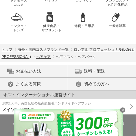
ドクターズ
ヘアケア
ボディケア
メンズコスメ・
コスメ
男性用化粧品
コンタクト
健康食品・
雑貨・日用品
一般市販薬
レンズ
サプリメント
トップ
海外・国内コスメブランド一覧
ロレアル プロフェッショナル(LOreal
PROFESSIONAL)
ヘアケア
ヘアマスク・ヘアパック
お支払い方法
送料・配送
よくある質問
初めての方へ
オズ・インターナショナル運営サイト
創業150年、英国伝統の最高級猪毛ハンドメイドヘアブラシ
メイソンピアソン
特商法に基づく表示
プライバシーポリシー
医薬品販売許可証の情報
ご利用規約
PC版で表示