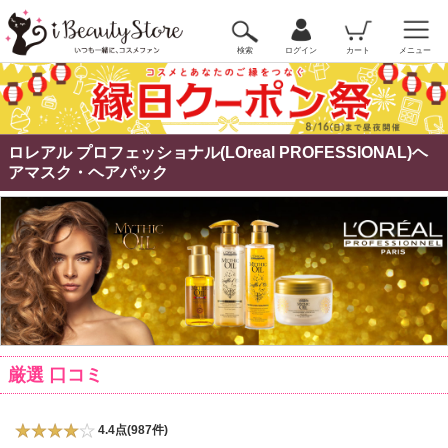
検索
ログイン
カート
メニュー
ロレアル プロフェッショナル(LOreal PROFESSIONAL)ヘ
アマスク・ヘアパック
厳選 口コミ
4.4点(987件)