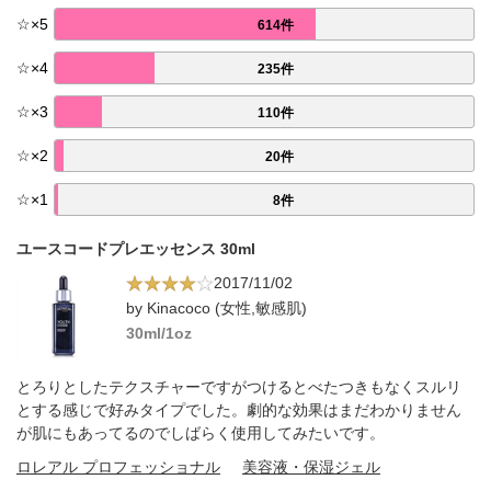
☆
×
5
614件
☆
×
4
235件
☆
×
3
110件
☆
×
2
20件
☆
×
1
8件
ユースコードプレエッセンス 30ml
2017/11/02
by Kinacoco (女性,敏感肌)
30ml/1oz
とろりとしたテクスチャーですがつけるとべたつきもなくスルリ
とする感じで好みタイプでした。劇的な効果はまだわかりません
が肌にもあってるのでしばらく使用してみたいです。
ロレアル プロフェッショナル
美容液・保湿ジェル