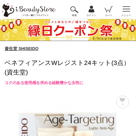
検索
ログイン
カート
メニュー
資生堂 SHISEIDO
ベネフィアンスWレジスト24キット(3点）
(資生堂)
コクのある使用感を求める経験豊かな女性に
0