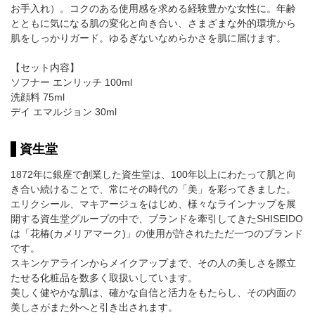
お手入れ）。コクのある使用感を求める経験豊かな女性に。年齢
とともに気になる肌の変化と向き合い、さまざまな外的環境から
肌をしっかりガード。ゆるぎないなめらかさを肌に届けます。
【セット内容】
ソフナー エンリッチ 100ml
洗顔料 75ml
デイ エマルジョン 30ml
資生堂
1872年に銀座で創業した資生堂は、100年以上にわたって肌と向
き合い続けることで、常にその時代の「美」を彩ってきました。
エリクシール、マキアージュをはじめ、様々なラインナップを展
開する資生堂グループの中で、ブランドを牽引してきたSHISEIDO
は「花椿(カメリアマーク)」の使用が許されたただ一つのブランド
です。
スキンケアラインからメイクアップまで、その人の美しさを際立
たせる化粧品を数多く取扱いしています。
美しく健やかな肌は、確かな自信と活力をもたらし、その内面の
美しさがまた外へと引き出されます。