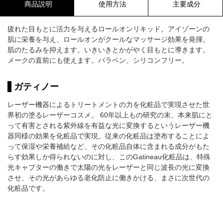
商品説明
使用方法
主要成分
疲れた目もとに活力を与えるロールオンリキッド。アイゾーンの
肌に栄養を与え、ロールオンがクールなマッサージ効果を発揮。
肌のたるみを抑えます。いきいきとかがやく目もとに導きます。
メークの直前にも使えます。パラベン、シリコンフリー。
ガティノー
レーザー機器によるトリートメントの力を化粧品で実現させた世
界初の塗るレーザーコスメ。 60年以上もの研究の末、本来肌にと
って有害とされる紫外線を有益な光に変換するというレーザー機
器同様の効果を化粧品で実現。従来の化粧品は塗布することによ
って保湿や栄養補給など、その化粧品自体に含まれる成分がもた
らす効果しか得られないのに対し、このGatineau化粧品は、特殊
光キャプターの働きで太陽の光をレーザーと同じ波長の光に変換
させ、その光があらゆる老化防止に働きかける、まさに次世代の
化粧品です。