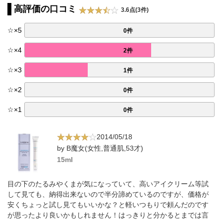
高評価の口コミ
3.6点(3件)
☆
×
5
0件
☆
×
4
2件
☆
×
3
1件
☆
×
2
0件
☆
×
1
0件
2014/05/18
by B魔女(女性,普通肌,53才)
15ml
目の下のたるみやくまが気になっていて、高いアイクリーム等試
して見ても、納得出来ないので半分諦めているのですが、価格が
安くちょっと試し見てもいいかな？と軽いつもりで頼んだのです
が思ったより良いかもしれません！はっきりと分かるとまでは言