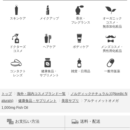
スキンケア
メイクアップ
香水・
オーガニック
フレグランス
コスメ・
無添加化粧品
ドクターズ
ヘアケア
ボディケア
メンズコスメ・
コスメ
男性用化粧品
コンタクト
健康食品・
雑貨・日用品
一般市販薬
レンズ
サプリメント
トップ
海外・国内コスメブランド一覧
ノルディックナチュラルズ(Nordic N
aturals)
健康食品・サプリメント
美容サプリ
アルティメットオメガ
1,000mg Fish Oil
お支払い方法
送料・配送