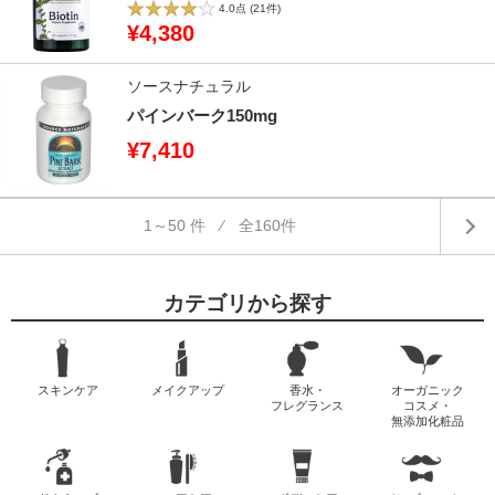
4.0点
(21件)
¥4,380
ソースナチュラル
パインバーク150mg
¥7,410
1～50 件 ⁄ 全160件
カテゴリから探す
スキンケア
メイクアップ
香水・
オーガニック
フレグランス
コスメ・
無添加化粧品