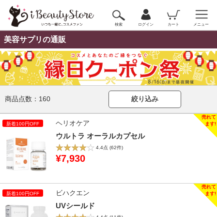
検索
ログイン
カート
メニュー
美容サプリの通販
商品点数：
160
絞り込み
ヘリオケア
ウルトラ オーラルカプセル
4.4点
(62件)
¥7,930
ビハクエン
UVシールド