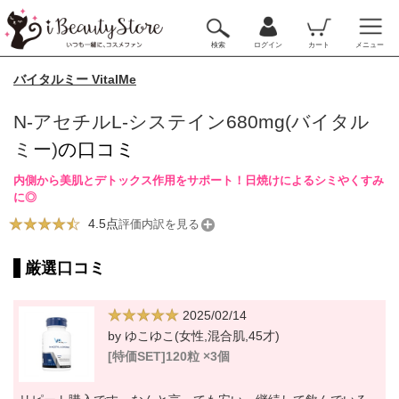
検索
ログイン
カート
メニュー
バイタルミー VitalMe
N-アセチルL-システイン680mg(バイタル
ミー)
の口コミ
内側から美肌とデトックス作用をサポート！日焼けによるシミやくすみ
に◎
4.5点
評価内訳を見る
厳選口コミ
2025/02/14
by ゆこゆこ(女性,混合肌,45才)
[特価SET]120粒 ×3個