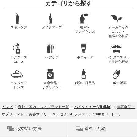
カテゴリから探す
スキンケア
メイクアップ
香水・
オーガニック
フレグランス
コスメ・
無添加化粧品
ドクターズ
ヘアケア
ボディケア
メンズコスメ・
コスメ
男性用化粧品
コンタクト
健康食品・
雑貨・日用品
一般市販薬
レンズ
サプリメント
トップ
海外・国内コスメブランド一覧
バイタルミー(VitalMe)
健康食品・
サプリメント
美容サプリ
N-アセチルL-システイン680mg
口コミ
お支払い方法
送料・配送