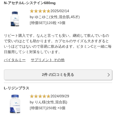
N-アセチルL-システイン680mg
2025/02/14
by ゆこゆこ(女性,混合肌,45才)
[特価SET]120粒 ×3個
リピート購入です。なんと言っても安い。継続して飲んでいるの
で安いのはとても助かります。カプセルのサイズも大きすぎると
いうほどではないので容易に飲み込めます。ビタミンCと一緒に毎
日服用してシミ対策をしています。
バイタルミー
サプリメント その他
2件 の口コミを見る
L-リジンプラス
2024/09/29
by りん様(女性,混合肌)
[特価SET]250粒 ×3個