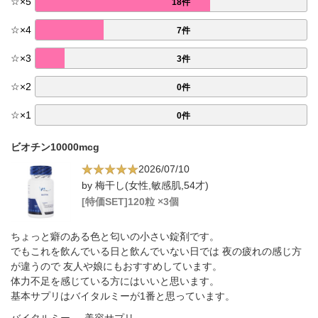
☆
×
5
18件
☆
×
4
7件
☆
×
3
3件
☆
×
2
0件
☆
×
1
0件
ビオチン10000mcg
2026/07/10
by 梅干し(女性,敏感肌,54才)
[特価SET]120粒 ×3個
ちょっと癖のある色と匂いの小さい錠剤です。
でもこれを飲んでいる日と飲んでいない日では 夜の疲れの感じ方
が違うので 友人や娘にもおすすめしています。
体力不足を感じている方にはいいと思います。
基本サプリはバイタルミーが1番と思っています。