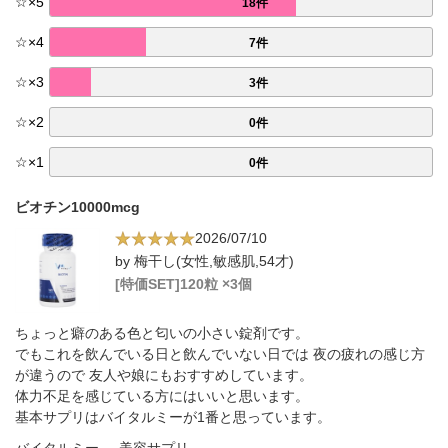
☆
×
5
18件
☆
×
4
7件
☆
×
3
3件
☆
×
2
0件
☆
×
1
0件
ビオチン10000mcg
2026/07/10
by 梅干し(女性,敏感肌,54才)
[特価SET]120粒 ×3個
ちょっと癖のある色と匂いの小さい錠剤です。
でもこれを飲んでいる日と飲んでいない日では 夜の疲れの感じ方
が違うので 友人や娘にもおすすめしています。
体力不足を感じている方にはいいと思います。
基本サプリはバイタルミーが1番と思っています。