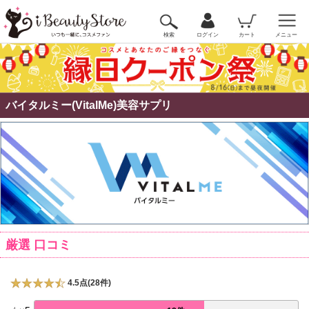
検索
ログイン
カート
メニュー
バイタルミー(VitalMe)美容サプリ
厳選 口コミ
4.5点(28件)