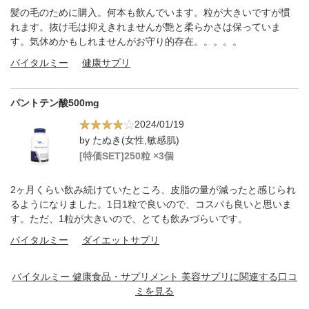
髪の毛のために購入。何本も飲んでいます。粒が大きいですが慣
れます。抜け毛は抑えきれませんが艶と柔らかさは保っていま
す。気休めかもしれませんがお守り的存在。。。。。
バイタルミー
健康サプリ
パントテン酸500mg
2024/01/19
by たぬき(女性,敏感肌)
[特価SET]250粒 ×3個
2ヶ月くらい飲み続けていたところ、皮脂の量が減ったと感じられ
るようになりました。1日1粒で良いので、コスパも良いと思いま
す。ただ、1粒が大きいので、とても飲みづらいです。
バイタルミー
ダイエットサプリ
バイタルミー 健康食品・サプリメント 美容サプリに関連する口コ
ミを見る