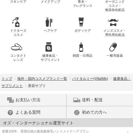
スキンケア
メイクアップ
香水・
オーガニック
フレグランス
コスメ・
無添加化粧品
ドクターズ
ヘアケア
ボディケア
メンズコスメ・
コスメ
男性用化粧品
コンタクト
健康食品・
雑貨・日用品
一般市販薬
レンズ
サプリメント
トップ
海外・国内コスメブランド一覧
バイタルミー(VitalMe)
健康食品・
サプリメント
美容サプリ
お支払い方法
送料・配送
よくある質問
初めての方へ
オズ・インターナショナル運営サイト
創業150年、英国伝統の最高級猪毛ハンドメイドヘアブラシ