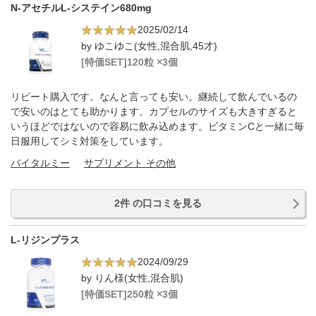
N-アセチルL-システイン680mg
2025/02/14
by ゆこゆこ(女性,混合肌,45才)
[特価SET]120粒 ×3個
リピート購入です。なんと言っても安い。継続して飲んでいるの
で安いのはとても助かります。カプセルのサイズも大きすぎると
いうほどではないので容易に飲み込めます。ビタミンCと一緒に毎
日服用してシミ対策をしています。
バイタルミー
サプリメント その他
2件 の口コミを見る
L-リジンプラス
2024/09/29
by りん様(女性,混合肌)
[特価SET]250粒 ×3個