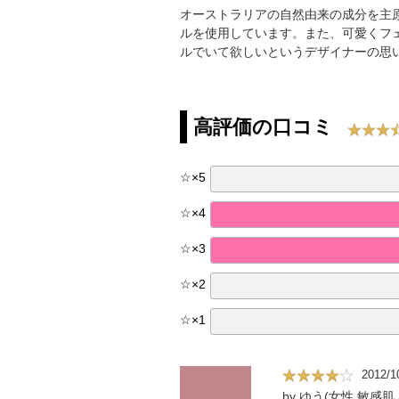
オーストラリアの自然由来の成分を主原
ルを使用しています。また、可愛くフ
ルでいて欲しいというデザイナーの思
高評価の口コミ
☆
×
5
☆
×
4
☆
×
3
☆
×
2
☆
×
1
2012/1
by ゆう(女性,敏感肌,