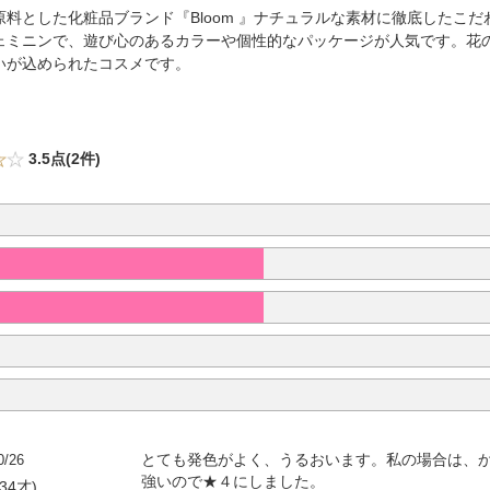
料とした化粧品ブランド『Bloom 』ナチュラルな素材に徹底したこ
ェミニンで、遊び心のあるカラーや個性的なパッケージが人気です。花
いが込められたコスメです。
3.5点(2件)
0/26
とても発色がよく、うるおいます。私の場合は、
強いので★４にしました。
34才)