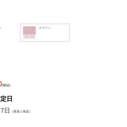
ー
# サテン
¥3,720
0
(税込)
予定日
～7日
（香港１発送）