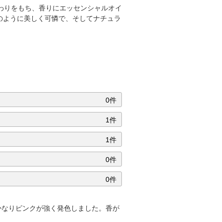
だわりをもち、香りにエッセンシャルオイ
のように美しく可憐で、そしてナチュラ
0件
1件
1件
0件
0件
かなりピンクが強く発色しました。香が