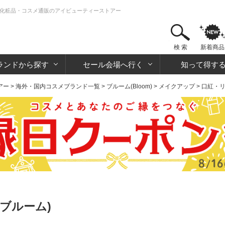
 | 化粧品・コスメ通販のアイビューティーストアー
検 索
新着商品
ランドから探す
セール会場へ行く
知って得す
アー
>
海外・国内コスメブランド一覧
>
ブルーム(Bloom)
>
メイクアップ
>
口紅・
(ブルーム)