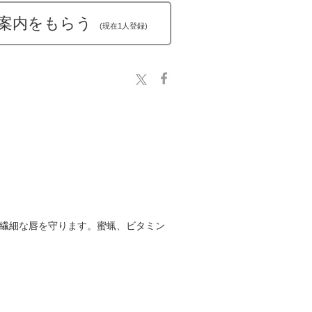
案内をもらう
(現在1人登録)
も繊細な唇を守ります。蜜蝋、ビタミン
。