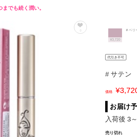
つまでも続く潤い。
# ベリ
0
¥3,720
代引き不可
# サテン
¥3,72
価格
お届け
入荷後 3
売り切れ