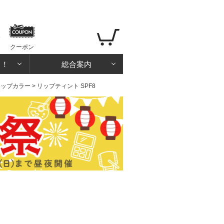
クーポン
る！
総合案内
リップカラー
> リップティント SPF8