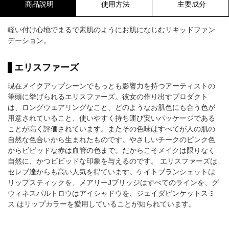
商品説明
使用方法
主要成分
軽い付け心地でまるで素肌のようにお肌になじむリキッドファン
デーション。
エリスファーズ
現在メイクアップシーンでもっとも影響力を持つアーティストの
筆頭に挙げられるエリスファーズ。彼女の作り出すプロダクト
は、ロングウェアリングなこと、どのようなお肌色にも合う色が
用意されていること、使いやすく持ち運び安いパッケージである
ことが高く評価されています。またその色味はすべてが人の肌の
自然な色合いから生まれたものです。やさしいチークのピンク色
からビビッドな赤は血管の色まで。だからこそメイクは限りなく
自然に、かつビビッドな印象を与えるのです。 エリスファーズは
セレブ達からも高い人気を得ています。ケイトブランシェットは
リップスティックを、メアリーJブリッジはすべてのラインを、グ
ウィネスパルトロウはアイシャドウを、ジェイダピンケットスミ
ス はリップカラーを愛用していることが知られています。