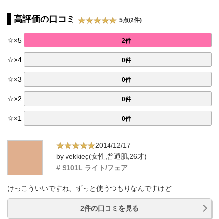
高評価の口コミ
5点(2件)
☆
×
5
2件
☆
×
4
0件
☆
×
3
0件
☆
×
2
0件
☆
×
1
0件
2014/12/17
by vekkieg(女性,普通肌,26才)
# S101L ライト/フェア
けっこういいですね、ずっと使うつもりなんですけど
2件の口コミを見る