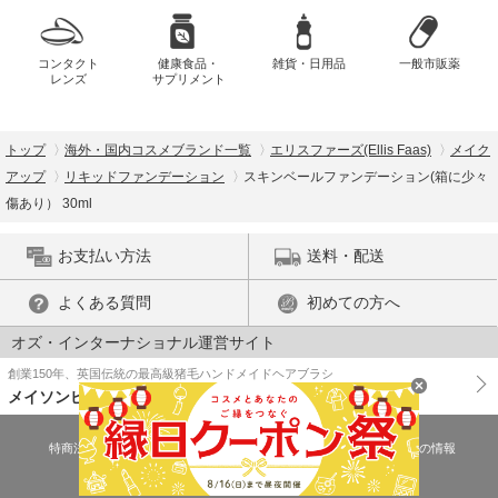
コンタクト
健康食品・
雑貨・日用品
一般市販薬
レンズ
サプリメント
トップ
海外・国内コスメブランド一覧
エリスファーズ(Ellis Faas)
メイク
アップ
リキッドファンデーション
スキンベールファンデーション(箱に少々
傷あり） 30ml
お支払い方法
送料・配送
よくある質問
初めての方へ
オズ・インターナショナル運営サイト
創業150年、英国伝統の最高級猪毛ハンドメイドヘアブラシ
メイソンピアソン
特商法に基づく表示
プライバシーポリシー
医薬品販売許可証の情報
ご利用規約
PC版で表示