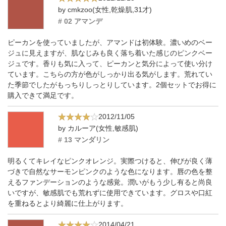
by cmkzoo(女性,乾燥肌,31才)
# 02 アマンデ
ピーカンを使っていましたが、アマンドは初体験。濃いめのベー
ジュに見えますが、肌なじみも良く落ち着いた感じのピンクベー
ジュです。香りも気に入って、ピーカンと気分によって使い分け
ています。こちらの方が色がしっかり出る気がします。荒れてい
た季節でしたがもっちりしっとりしています。2個セットでお得に
購入できて満足です。
2012/11/05
by カルーア(女性,敏感肌)
# 13 マンダリン
明るくてキレイなピンクオレンジ。実際つけると、伸びが良く薄
づきで自然なサーモンピンクのような色になります。唇の色を整
えるファンデーションのような感覚。潤いがもう少し有ると尚良
いですが、敏感肌でも荒れずに使用できています。グロスや口紅
を重ねるとより綺麗に仕上がります。
2014/04/21