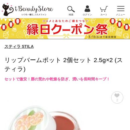
検索
ログイン
カート
メニュー
スティラ STILA
リップバームポット 2個セット 2.5g×2 (ス
ティラ)
セットで激安！唇の荒れや乾燥を防ぎ、潤いを長時間キープ！
2