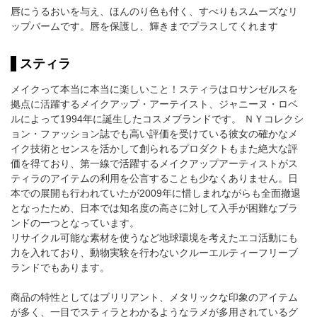
唇にうるおいを与え、ほんのり色も付く、すべりもスムーズなリ
ップバームです。唇を保護し、輝きまでプラスしてくれます
スティラ
メイクって本当に本当に楽しいこと！スティラはロサンゼルスを
拠点に活躍するメイクアップ・アーテイスト、ジャニーヌ・ロベ
ルによって1994年に誕生したコスメブランドです。 ＮＹコレクシ
ョン・ファッション誌でも高い評価を受けている彼女の確かなメ
イク技術とセンスを活かして創られるプロダクトもまた絶大な評
価を得ており、第一線で活躍するメイクアップアーティストがス
ティラのアイテムの利用を公言することも少なくありません。日
本での展開も行われていたが2009年に惜しまれながらも全面撤退
となったため、日本では知名度の高さに対して入手が困難なブラ
ンドの一つとなっています。
リサイクル可能な素材を使うなど地球環境を考えたエコ活動にも
力を入れており、動物実験を行わないクルーエルティーフリーブ
ランドでもあります。
商品の特性としてはブリリアント、メタリックな印象のアイテム
が多く、一目でスティラとわかるようなラメが多用されているグ