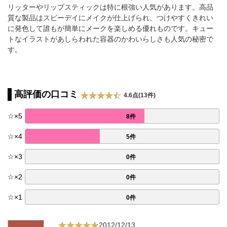
リッターやリップスティックは特に根強い人気があります。高品
質な製品はスピーデイにメイクが仕上げられ、つけやすくきれい
に発色して誰もが簡単にメークを楽しめる優れものです。キュー
トなイラストがあしらわれた容器のかわいらしさも人気の秘密で
す。
高評価の口コミ
4.6点(13件)
☆
×
5
8件
☆
×
4
5件
☆
×
3
0件
☆
×
2
0件
☆
×
1
0件
2012/12/13