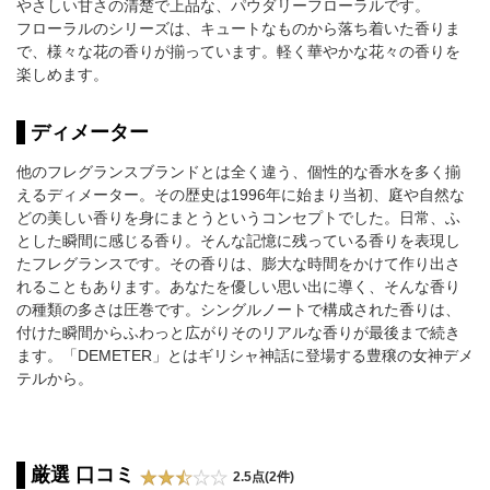
やさしい甘さの清楚で上品な、パウダリーフローラルです。
フローラルのシリーズは、キュートなものから落ち着いた香りま
で、様々な花の香りが揃っています。軽く華やかな花々の香りを
楽しめます。
ディメーター
他のフレグランスブランドとは全く違う、個性的な香水を多く揃
えるディメーター。その歴史は1996年に始まり当初、庭や自然な
どの美しい香りを身にまとうというコンセプトでした。日常、ふ
とした瞬間に感じる香り。そんな記憶に残っている香りを表現し
たフレグランスです。その香りは、膨大な時間をかけて作り出さ
れることもあります。あなたを優しい思い出に導く、そんな香り
の種類の多さは圧巻です。シングルノートで構成された香りは、
付けた瞬間からふわっと広がりそのリアルな香りが最後まで続き
ます。「DEMETER」とはギリシャ神話に登場する豊穣の女神デメ
テルから。
厳選 口コミ
2.5点(2件)