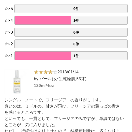
☆
×
5
0件
☆
×
4
1件
☆
×
3
0件
☆
×
2
0件
☆
×
1
1件
2013/01/14
by パール(女性,乾燥肌,53才)
120ml/4oz
シングル・ノートで、フリージア の香りがします。
良いのは、ミドルの、甘さが飛び、フリージアの葉っぱの青さ
を感じるところです。
といっても、一貫として、フリージアのみですが、単調ではない
ところが、気に入りました。
ただし、持続性はありませんので、結構使用量は、多くなりま