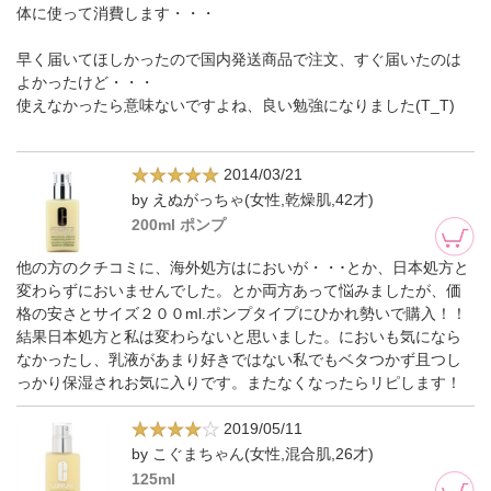
体に使って消費します・・・
早く届いてほしかったので国内発送商品で注文、すぐ届いたのは
よかったけど・・・
使えなかったら意味ないですよね、良い勉強になりました(T_T)
2014/03/21
by えぬがっちゃ(女性,乾燥肌,42才)
200ml ポンプ
他の方のクチコミに、海外処方はにおいが・・･とか、日本処方と
変わらずにおいませんでした。とか両方あって悩みましたが、価
格の安さとサイズ２００ml.ポンプタイプにひかれ勢いで購入！！
結果日本処方と私は変わらないと思いました。においも気になら
なかったし、乳液があまり好きではない私でもベタつかず且つし
っかり保湿されお気に入りです。またなくなったらリピします！
2019/05/11
by こぐまちゃん(女性,混合肌,26才)
125ml