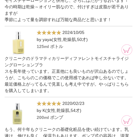
モイスチャーローションと併用し、さらにはだがうるおいます！
今の時期は乾燥～オイリー肌なので、付けすぎは皮脂が若干あり
ますが
季節によって量を調節すれば万能な商品だと思います！
2024/10/05
by yaya(女性,乾燥肌,50才)
125ml ボトル
クリニークのドラマティカリーディファレントモイスチャライジ
ングローションプラ
スを長年使っています。正直他にも良いものが沢山あるのでしょ
うが、こちらのこの価格でこの使用感であれば申し分ないです。
最近価格上がってるんで見直しも考え中ですが。やっぱりこちら
を購入してしまいます。
2020/02/23
by K(女性,乾燥肌,54才)
200ml ポンプ
もう、何十年もクリニークの基礎化粧品を使い続けています。乳
液は、伸びも良く、保湿力もあります。ポンプ式の容器は、清潔