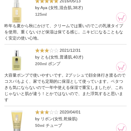
2016/05/13
by Aya (女性,混合肌,38才)
125ml
昨年も夏から秋にかけて、クリームでは重いのでこの乳液タイプ
を使用。重くないけど保湿は保てる感じ。ニキビになることもな
く安定の使い心地。
2021/12/31
by とも(女性,普通肌,40才)
200ml ポンプ
大容量ポンプで使いやすいです。2プッシュで顔全体行き渡るので
コスパもよく、家でも定期的に保湿として使っています。ベタつ
きも気にならないので一年中使える保湿で重宝しましたが、これ
じゃないと肌が違う！とかではないので、また浮気すると思いま
す
2020/04/01
by リボン(女性,乾燥肌)
50ml チューブ