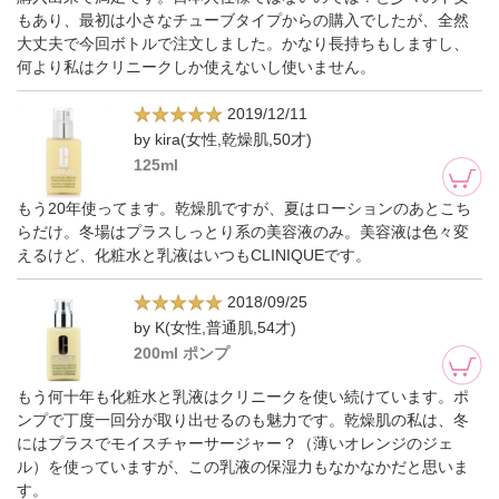
もあり、最初は小さなチューブタイプからの購入でしたが、全然
大丈夫で今回ボトルで注文しました。かなり長持ちもしますし、
何より私はクリニークしか使えないし使いません。
2019/12/11
by kira(女性,乾燥肌,50才)
125ml
もう20年使ってます。乾燥肌ですが、夏はローションのあとこち
らだけ。冬場はプラスしっとり系の美容液のみ。美容液は色々変
えるけど、化粧水と乳液はいつもCLINIQUEです。
2018/09/25
by K(女性,普通肌,54才)
200ml ポンプ
もう何十年も化粧水と乳液はクリニークを使い続けています。ポ
ンプで丁度一回分が取り出せるのも魅力です。乾燥肌の私は、冬
にはプラスでモイスチャーサージャー？（薄いオレンジのジェ
ル）を使っていますが、この乳液の保湿力もなかなかだと思いま
す。