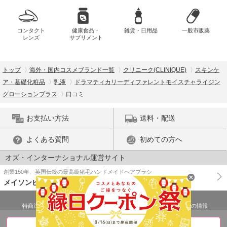
コンタクト
健康食品・
雑貨・日用品
一般市販薬
レンズ
サプリメント
トップ
海外・国内コスメブランド一覧
クリニーク(CLINIQUE)
スキンケ
ア・基礎化粧品
乳液
ドラマティカリーディファレントモイスチャライジン
グローションプラス
口コミ
お支払い方法
送料・配送
よくある質問
初めての方へ
オズ・インターナショナル運営サイト
創業150年、英国伝統の最高級猪毛ハンドメイドヘアブラシ
メイソンピアソン
特商法に基づく表示
プライバシーポリシー
医薬品販売許可証の情報
ご利用規約
PC版で表示