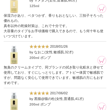
by マメタン(女性,普通肌,60才)
125ml
保湿力があり、ベタつかず、香りもおとなしい、三拍子そろった
優れもの。
真冬以外の乾燥対策は、これで十分です。
大容量のタイプをお手頃価格で購入できるので、もう何十年も使
いつづけています。
2018/01/26
by なおこ(女性,敏感肌,32才)
200ml ポンプ
無臭のクリームタイプで、同ブランドの拭き取り化粧水と併せて
使用しており、すぐにしっとりします。アトピー体質で敏感肌で
すが、問題なく安心して使用できています。敏感肌の方にもおす
すめです。
2017/06/02
by 黒猫@猫の杜(女性,普通肌,41才)
200ml ポンプ