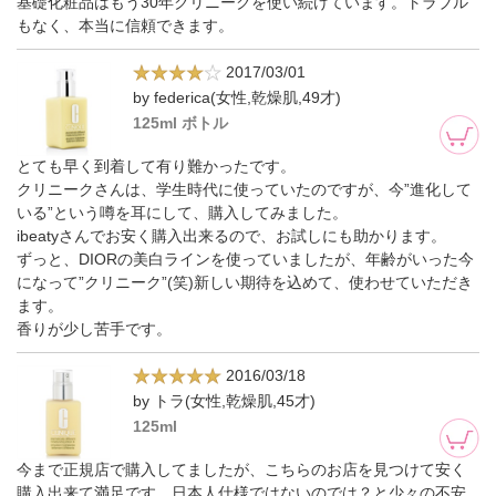
基礎化粧品はもう30年クリニークを使い続けています。トラブル
もなく、本当に信頼できます。
2017/03/01
by federica(女性,乾燥肌,49才)
125ml ボトル
とても早く到着して有り難かったです。
クリニークさんは、学生時代に使っていたのですが、今”進化して
いる”という噂を耳にして、購入してみました。
ibeatyさんでお安く購入出来るので、お試しにも助かります。
ずっと、DIORの美白ラインを使っていましたが、年齢がいった今
になって”クリニーク”(笑)新しい期待を込めて、使わせていただき
ます。
香りが少し苦手です。
2016/03/18
by トラ(女性,乾燥肌,45才)
125ml
今まで正規店で購入してましたが、こちらのお店を見つけて安く
購入出来て満足です。日本人仕様ではないのでは？と少々の不安