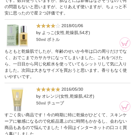
です。数日使っていますが、肌などには影響はなさそうなので何
の問題もないと思いますが、とりあえず使いますが、ちょっと不
安に思ったので星２つ評価です。
2018/01/06
by よっこ(女性,乾燥肌,54才)
50ml ボトル
もともと乾燥肌でしたが、年齢のせいか今年は口の周りだけでな
く、おでこまでカサカサになってしまいました。これをつけた
ら、一日目から同じ化粧水を使っていてもシットリして気に入り
ました。次回は大きなサイズを買おうと思います。香りもなく使
いやすいです。
2016/05/30
by オレンジ(女性,乾燥肌,42才)
50ml チューブ
すごく良い商品です！今の時期に特に乾燥がひどくて、スキンケ
ーアに敏感になるので化粧品選ぶのに時間もかかるし、会わない
商品もあるので悩んでました！今回はインターネットの口コミ買
う事にしました、