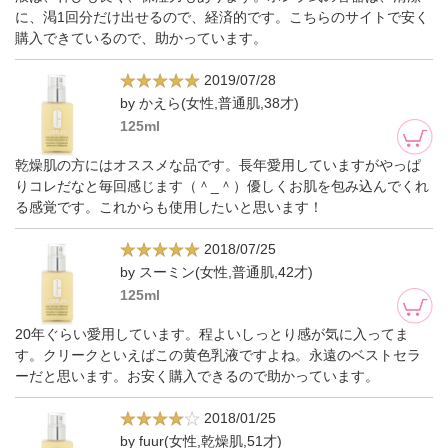
に、渇1回分だけ出せるので、経済的です。こちらのサイトで安く
購入できているので、助かっています。
2019/07/28
by かえら(女性,普通肌,38才)
125ml
乾燥肌の方にはオススメな品です。長年愛用していますがやっぱ
りコレだなと毎回感じます（＾_＾）優しくお肌を包み込んでくれ
る感覚です。これからも使用したいと思います！
2018/07/25
by スーミン(女性,普通肌,42才)
125ml
20年ぐらい愛用しています。程よいしっとり感が気に入ってま
す。クリークといえばこの黄色乳液ですよね。永遠のベストセラ
ーだと思います。お安く購入できるので助かっています。
2018/01/25
by fuur(女性,乾燥肌,51才)