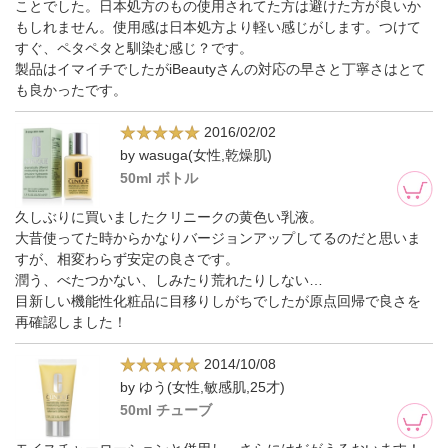
ことでした。日本処方のもの使用されてた方は避けた方が良いか
もしれません。使用感は日本処方より軽い感じがします。つけて
すぐ、ペタペタと馴染む感じ？です。
製品はイマイチでしたがiBeautyさんの対応の早さと丁寧さはとて
も良かったです。
2016/02/02
by wasuga(女性,乾燥肌)
50ml ボトル
久しぶりに買いましたクリニークの黄色い乳液。
大昔使ってた時からかなりバージョンアップしてるのだと思いま
すが、相変わらず安定の良さです。
潤う、べたつかない、しみたり荒れたりしない…
目新しい機能性化粧品に目移りしがちでしたが原点回帰で良さを
再確認しました！
2014/10/08
by ゆう(女性,敏感肌,25才)
50ml チューブ