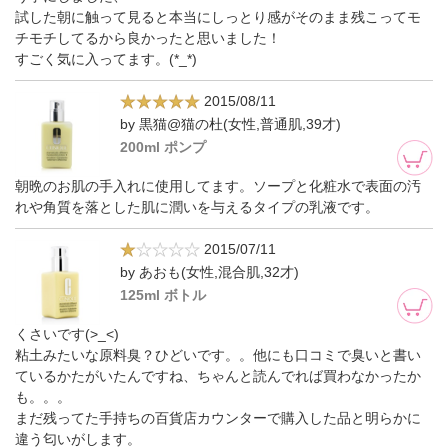
試した朝に触って見ると本当にしっとり感がそのまま残こってモ
チモチしてるから良かったと思いました！
すごく気に入ってます。(*_*)
2015/08/11
by 黒猫@猫の杜(女性,普通肌,39才)
200ml ポンプ
朝晩のお肌の手入れに使用してます。ソープと化粧水で表面の汚
れや角質を落とした肌に潤いを与えるタイプの乳液です。
2015/07/11
by あおも(女性,混合肌,32才)
125ml ボトル
くさいです(>_<)
粘土みたいな原料臭？ひどいです。。他にも口コミで臭いと書い
ているかたがいたんですね、ちゃんと読んでれば買わなかったか
も。。。
まだ残ってた手持ちの百貨店カウンターで購入した品と明らかに
違う匂いがします。