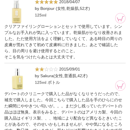
2018/04/07
by Bonjour (女性,乾燥肌,52才)
125ml
クリアファイリングローションとセットで使用しています。シン
プルなお手入れが気に入っています。乾燥肌がかなり改善されま
した。ただ使用方法をよく理解していなくて、ある時目の周りの
皮膚が荒れてきて初めて皮膚科に行きました。あとで確認した
ら、目の周りを避け使用するとのこと。
そこを気をつけたらあとは大丈夫です。
2015/09/01
by Sakura(女性,普通肌,42才)
125ml ボトル
デパートのクリニークで購入した品がなくなりそうだったので、
補充で購入しました。今回こちらで購入した品を手のひらにのせ
た瞬間にややきつい匂いが。。。まだ少し残っていたデパートの
品はほぼ無臭。表示をみると、デパートのはアメリカ製、今回の
購入品はイギリス製、、、地域により配合など異なるときいたこ
とがあるので、そのせいかもしれませんが、やや気になるところ