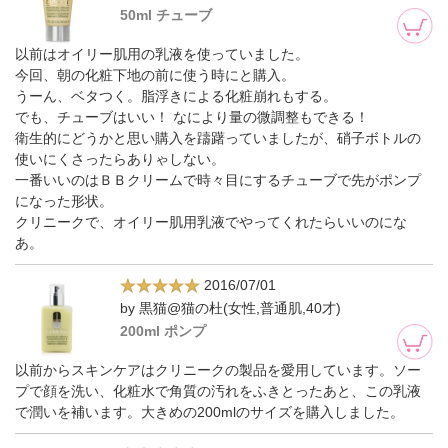
50ml チューブ
以前はオイリー肌用の乳液を使っていました。
今回、朝の化粧下地の前に使う時にと購入。
うーん、ベタつく。脂浮きによる化粧崩れもする。
でも、チューブはいい！ なにより量の微調整もできる！
衛生的にどうかと思い購入を躊躇っていましたが、硝子ボトルの
使いにくさったらありゃしない。
一番いいのはＢＢクリームで時々目にするチューブで先がポンプ
になった形状。
クリニークで、オイリー肌用乳液でやってくれたらいいのにな
あ。
2016/07/01
by 黒猫@猫の杜(女性,普通肌,40才)
200ml ポンプ
以前からスキンケアはクリニークの製品を愛用しています。ソー
プで顔を洗い、化粧水で角質の汚れをふきとったあと、この乳液
で潤いを補います。大きめの200mlのサイズを購入しました。