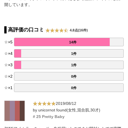
開しています。
高評価の口コミ
4.8点(16件)
☆
×
5
14件
☆
×
4
1件
☆
×
3
1件
☆
×
2
0件
☆
×
1
0件
2019/08/12
by unicornot found(女性,混合肌,30才)
# 25 Pretty Baby