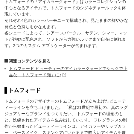
トムフォードの『アイカラークォード』はカラーコレクションの
中心となるアイテムで、トムフォードのシグネチャールックを体
現しています。
それぞれ4色のカラーハーモニーで構成され、見たままの鮮やかな
発色と色持ちをかなえます。
各シェードによって、シアー スパークル、サテン、シマー、マッ
トが絶妙に配色され、ソフトから力強いルックまで自在に創れま
す。2つのカスタム アプリケーターが含まれます。
関連コンテンツを見る
トムフォード ビューティーのアイカラークォードでシックで上
品な「トムフォード顔」に♪
トムフォード
トムフォードのデザイナーのトムフォードが立ち上げたビューテ
ィーラインを立ち上げました。 「私は21世紀で最初の、真のラグ
ジュアリーなブランドをつくりたい」 トムフォードの理念のも
と、洗練されたアイテムを生み出しています。 フレグランスの制
作から始まったビューティーラインは、アイカラーやリップカラ
ー、ベースメイク、スキンケアにいたるまで幅広いアイテムを展