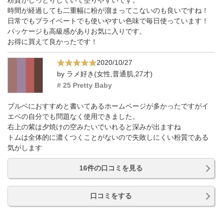
粉質がしっとりしていて塗りやすいです。
時間が経過しても二重幅に粉が溜まってこないのも良いですね！
日常でもプライベートでも使いやすい色味で毎日使っています！
パッケージも高級感がありお気に入りです。
お得に買えて良かったです！
2020/10/27
by ラメ好き(女性,普通肌,27才)
# 25 Pretty Baby
ブルベにおすすめと書いてあるホームページが多かったですがイ
エベの自分でも問題なく使用できました。
右上の紫は夕焼けの空みたいでいれると深みが出ますね
トムは全体的に濃くつくことがないので失敗しにくい粉質である
気がします
16件の口コミを見る
口コミをする