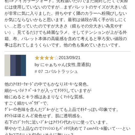
初TFアイカラークォード。先程届いたのでまだ開封したてで実際
には使用していないのですが…まずパレットのサイズが大きい点
が非常に気に入りました。持ちやすく隣のカラーへ粉飛びしない
か気にならないかもと思います。最初は値段が高く手が出しにく
い…と思っていたのですが大きさ（鏡もその分大きい為見やす
い）、見てるだけでも綺麗なラメ、そしてテンションが上がる外
箱、布、パレット本体の高級感を含めて考えると寧ろ安い値段の
事は忘れてしまうくらいです。他の色も集めていきたいです。
2013/09/21
by にゃぁちゃん(女性,普通肌)
# 07 コバルトラッシュ
他のｱｲｶﾗｰｸｫｰﾄﾞの中でもかなりｽﾓｰｷｰな発色。
細か~いﾗﾒ？ﾊﾟｰﾙ？が入ってﾁﾗﾁﾗしていますが
瞼にぬるとキラ感はあまりなくﾏｯﾄな質感。
すごく細かいﾊﾟｳﾀﾞｰで、
ｸﾞﾚｰの色味を含んだﾌﾞﾙｰがとても上品でｵﾄﾅっぽい印象です。
ﾎﾜｲﾄはほとんど発色せず、肌に透明感を。
右下のﾌﾞﾗｯｸに近いﾌﾞﾙｰはｱｲﾗｲﾝ代わりに使っています。
華やかで上品なのでﾌｧｯｼｮﾝもﾊﾞｯﾁﾘ決めて７cmﾊｲﾋｰﾙ履いて･･･とい
うｶｯｺでないと似合いそうに無い･･？