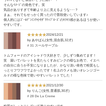
そんなｲﾒｰｼﾞの発色です。笑
気品がありすぎて年齢より上に見えるような･･･？
まぁ、それでもせっかく買ったので普段使いしています♪
個人的にはｺﾞｰﾙﾃﾞﾝﾐﾝｸやｾﾀﾞｸﾃｨﾌﾞﾛｰｽﾞのｷﾗｷﾗ感があるほうが使い
やすいです。
2024/12/21
by あやぱん(女性,混合肌,32才)
# 31 スールサーブル
トムフォードのアイシャドウ大好きで、少しずつ集めてます！
笑 届いてパレットを見たらくすみピンクの様なお色で、イエベ
の自分に合うか不安になりましたが、かなり淡い発色で粉質もし
っとりフワフワでよかったです！右上のラメも淡いオレンジゴー
ルドの様な色味で使いやすいパレットでした！
2021/12/30
by りんご(女性,普通肌,30才)
# 28 De La Creme