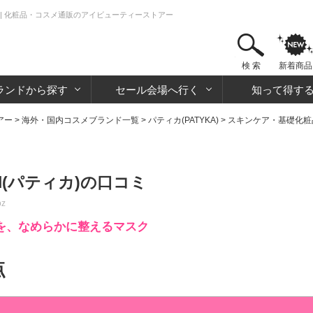
判 | 化粧品・コスメ通販のアイビューティーストアー
検 索
新着商品
ランドから探す
セール会場へ行く
知って得す
アー
>
海外・国内コスメブランド一覧
>
パティカ(PATYKA)
>
スキンケア・基礎化粧
l(パティカ)の口コミ
oz
を、なめらかに整えるマスク
点