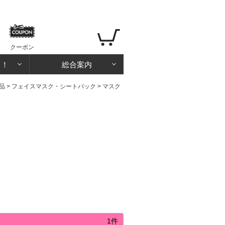
クーポン
る！
総合案内
品
>
フェイスマスク・シートパック
>
マスク
1件