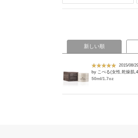
新しい順
2015/08/2
by こぺる(女性,乾燥肌,4
50ml/1.7oz