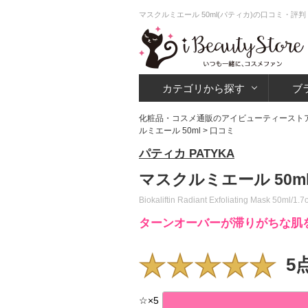
マスクルミエール 50ml(パティカ)の口コミ・評
カテゴリから探す
ブ
化粧品・コスメ通販のアイビューティースト
ルミエール 50ml
> 口コミ
パティカ PATYKA
マスクルミエール 50m
Biokaliftin Radiant Exfoliating Mask 50ml/1.7
ターンオーバーが滞りがちな肌
5
☆
×
5