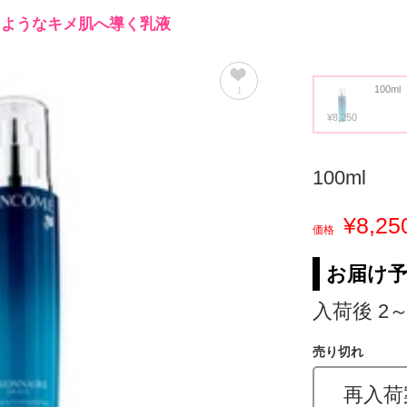
たようなキメ肌へ導く乳液
100ml
1
¥8,250
100ml
¥8,25
価格
お届け
入荷後 2
売り切れ
再入荷