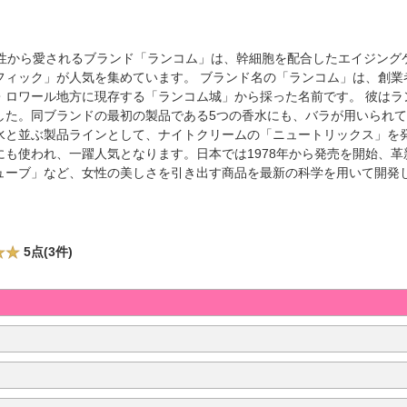
女性から愛されるブランド「ランコム」は、幹細胞を配合したエイジング
フィック」が人気を集めています。 ブランド名の「ランコム」は、創業
・ロワール地方に現存する「ランコム城」から採った名前です。 彼はラ
た。同ブランドの最初の製品である5つの香水にも、バラが用いられてお
水と並ぶ製品ラインとして、ナイトクリームの「ニュートリックス」を
も使われ、一躍人気となります。日本では1978年から発売を開始、
ューブ」など、女性の美しさを引き出す商品を最新の科学を用いて開発
5点(3件)