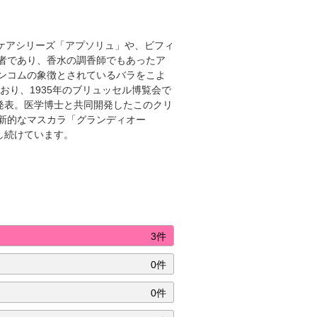
ケアシリーズ「アプソリュ」や、ビフィ
者であり、香水の調香師でもあったア
ンコムの象徴とされているバラをこよ
り、1935年のブリュッセル博覧会で
発表。医学博士と共同開発したこのクリ
革新的なマスカラ「グランディオー
し続けています。
3件
0件
0件