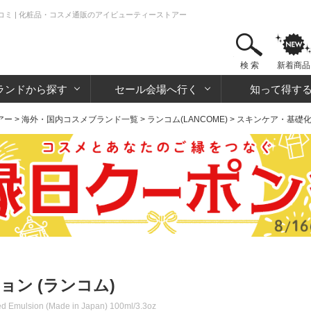
コミ | 化粧品・コスメ通販のアイビューティーストアー
検 索
新着商品
ランドから探す
セール会場へ行く
知って得す
アー
>
海外・国内コスメブランド一覧
>
ランコム(LANCOME)
>
スキンケア・基礎
ョン (ランコム)
ed Emulsion (Made in Japan) 100ml/3.3oz