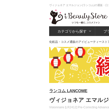
ヴィジョネア エマルジョン(ランコム)の通販・口
カテゴリから探す
ブ
化粧品・コスメ通販のアイビューティースト
ランコム LANCOME
ヴィジョネア エマルジ
Visionnaire [LR2412] Pre-Correcting Advanc