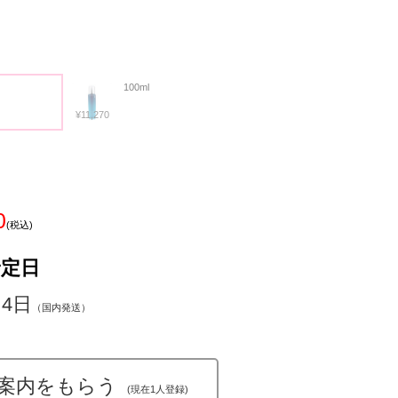
100ml
¥11,270
0
(税込)
予定日
～4日
（国内発送）
案内をもらう
(現在1人登録)