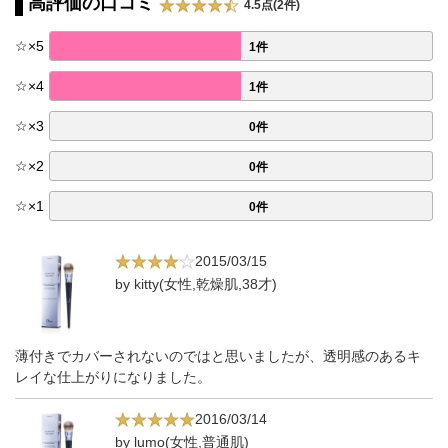
高評価の口コミ
4.5点(2件)
☆
×
5
1件
☆
×
4
1件
☆
×
3
0件
☆
×
2
0件
☆
×
1
0件
2015/03/15
by kitty(女性,乾燥肌,38才)
薄付きでカバーされないのではと思いましたが、透明感のあるキ
レイな仕上がりになりました。
2016/03/14
by lumo(女性,普通肌)