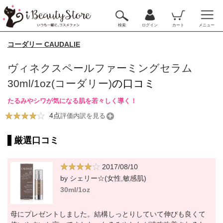
検索
ログイン
カート
メニュー
コーダリー CAUDALIE
ヴィネクスペールファーミングセラム
30ml/1oz(コーダリー)
の口コミ
たるみやシワが気になる肌を若々しく導く！
4点
評価内訳を見る
厳選口コミ
2017/08/10
by シェリー☆(女性,敏感肌)
30ml/1oz
母にプレゼントしました。結構しっとりしていて伸びも良くて