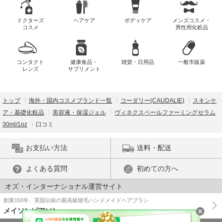
ドクターズ
ヘアケア
ボディケア
メンズコスメ・
コスメ
男性用化粧品
コンタクト
健康食品・
雑貨・日用品
一般市販薬
レンズ
サプリメント
トップ
海外・国内コスメブランド一覧
コーダリー(CAUDALIE)
スキンケ
ア・基礎化粧品
美容液・保湿ジェル
ヴィネクスペールファーミングセラム
30ml/1oz
口コミ
お支払い方法
送料・配送
よくある質問
初めての方へ
オズ・インターナショナル運営サイト
創業150年、英国伝統の最高級猪毛ハンドメイドヘアブラシ
メイソンピアソン