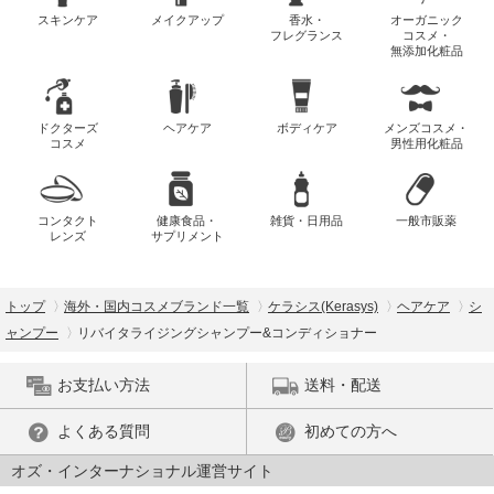
スキンケア
メイクアップ
香水・
オーガニック
フレグランス
コスメ・
無添加化粧品
ドクターズ
ヘアケア
ボディケア
メンズコスメ・
コスメ
男性用化粧品
コンタクト
健康食品・
雑貨・日用品
一般市販薬
レンズ
サプリメント
トップ
海外・国内コスメブランド一覧
ケラシス(Kerasys)
ヘアケア
シ
ャンプー
リバイタライジングシャンプー&コンディショナー
お支払い方法
送料・配送
よくある質問
初めての方へ
オズ・インターナショナル運営サイト