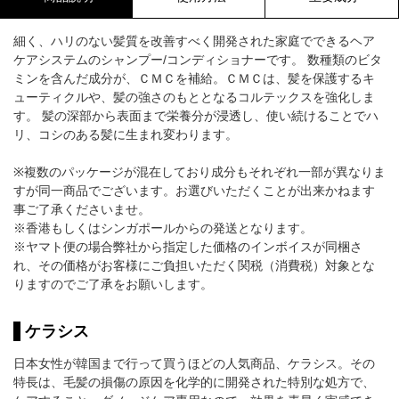
細く、ハリのない髪質を改善すべく開発された家庭でできるヘア
ケアシステムのシャンプー/コンディショナーです。 数種類のビタ
ミンを含んだ成分が、ＣＭＣを補給。ＣＭＣは、髪を保護するキ
ューティクルや、髪の強さのもととなるコルテックスを強化しま
す。 髪の深部から表面まで栄養分が浸透し、使い続けることでハ
リ、コシのある髪に生まれ変わります。
※複数のパッケージが混在しており成分もそれぞれ一部が異なりま
すが同一商品でございます。お選びいただくことが出来かねます
事ご了承くださいませ。
※香港もしくはシンガポールからの発送となります。
※ヤマト便の場合弊社から指定した価格のインボイスが同梱さ
れ、その価格がお客様にご負担いただく関税（消費税）対象とな
りますのでご了承をお願いします。
ケラシス
日本女性が韓国まで行って買うほどの人気商品、ケラシス。その
特長は、毛髪の損傷の原因を化学的に開発された特別な処方で、