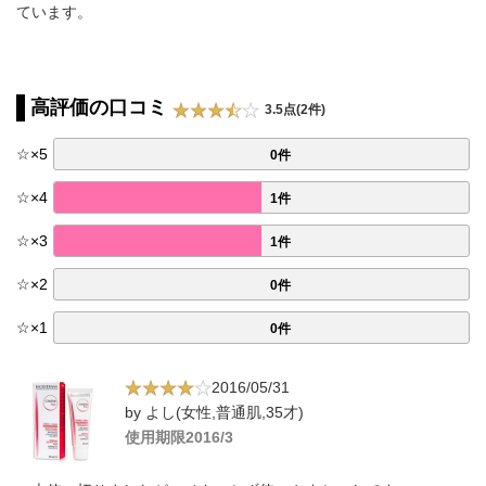
ています。
高評価の口コミ
3.5点(2件)
☆
×
5
0件
☆
×
4
1件
☆
×
3
1件
☆
×
2
0件
☆
×
1
0件
2016/05/31
by よし(女性,普通肌,35才)
使用期限2016/3