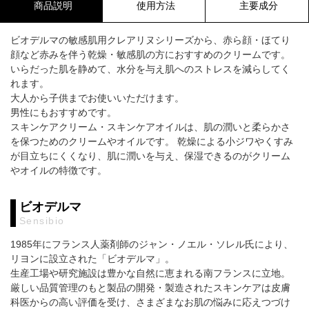
商品説明
使用方法
主要成分
ビオデルマの敏感肌用クレアリヌシリーズから、赤ら顔・ほてり
顔など赤みを伴う乾燥・敏感肌の方におすすめのクリームです。
いらだった肌を静めて、水分を与え肌へのストレスを減らしてく
れます。
大人から子供までお使いいただけます。
男性にもおすすめです。
スキンケアクリーム・スキンケアオイルは、肌の潤いと柔らかさ
を保つためのクリームやオイルです。 乾燥による小ジワやくすみ
が目立ちにくくなり、肌に潤いを与え、保湿できるのがクリーム
やオイルの特徴です。
ビオデルマ
Sensibio
1985年にフランス人薬剤師のジャン・ノエル・ソレル氏により、
リヨンに設立された「ビオデルマ」。
生産工場や研究施設は豊かな自然に恵まれる南フランスに立地。
厳しい品質管理のもと製品の開発・製造されたスキンケアは皮膚
科医からの高い評価を受け、さまざまなお肌の悩みに応えつづけ