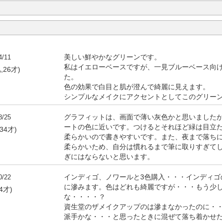
4/11
美しい鮮やかなグリーンです。
私はイエローベースですが、一見ブルーベース向
,26才)
た。
色の効果で白目と肌が澄んで綺麗に見えます。
シンプルなメイクにアクセントとしてこのグリー
8/25
グラフィットは、画面で薄い灰色かと思いました
ートの色に近いです。つけるとそれほど緑は目立
34才)
柔らかいので書きやすいです。また、夜まで落ち
柔らかいため、自分は慣れるまで筆に取りすぎて
ぎにはならないと思います。
0/22
インディゴ、ノワールと3色購入・・・インディゴ
に滲みます。色はどれも綺麗ですが・・・もう少
4才)
な・・・・？
資生堂のザメイクアップのは滲まなかったのに・
派手かな・・・と思ったときに混ぜて落ち着かせ