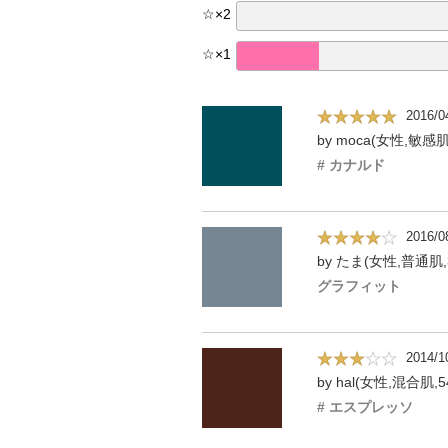
☆
×
2
☆
×
1
2016/0
by moca(女性,敏感肌
# カナルド
2016/0
by たま(女性,普通肌,
グラフィット
2014/1
by hal(女性,混合肌,5
# エスプレッソ