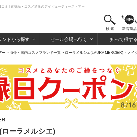
口コミ | 化粧品・コスメ通販のアイビューティーストアー
検 索
新着商品
ランドから探す
セール会場へ行く
知って得す
アー
>
海外・国内コスメブランド一覧
>
ローラメルシエ(LAURA MERCIER)
>
メイ
ER
(ローラメルシエ)