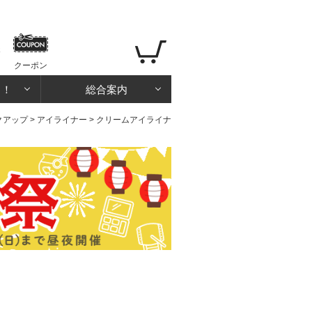
クーポン
る！
総合案内
クアップ
>
アイライナー
> クリームアイライナ