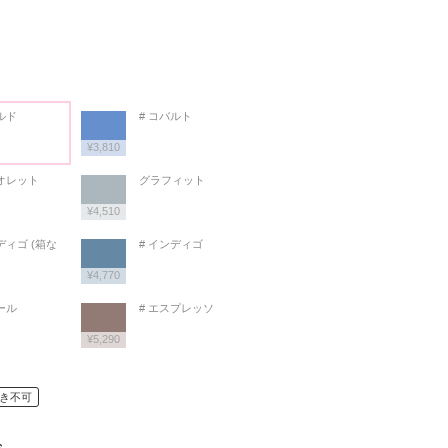
ルド
# コバルト
¥3,810
イオレット
グラフィット
¥4,510
ディゴ (箱な
# インディゴ
¥4,770
ール
# エスプレッソ
¥5,290
き不可