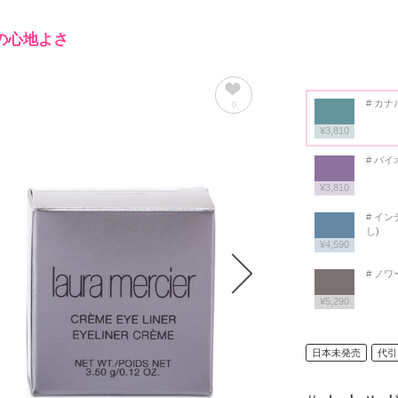
の心地よさ
# カナ
0
¥3,810
# バ
¥3,810
# イン
し)
¥4,590
# ノワ
¥5,290
日本未発売
代引