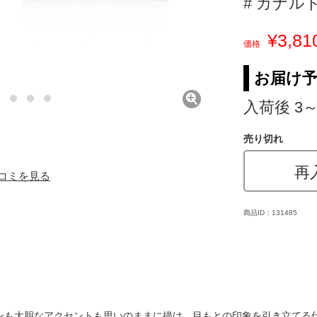
# カナル
¥3,81
価格
お届け
入荷後 3
売り切れ
再
口コミを見る
商品ID：131485
ンも大胆なアクセントも思いのままに描け、目もとの印象を引き立てる