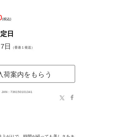
ド
0
(税込)
予定日
～7日
（香港１発送）
入荷案内をもらう
JAN：736150101341
仕上がりで、時間が経っても美しさをキ