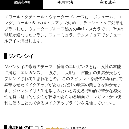
商品説明
使用方法
主要成分
ノワール・クチュール・ウォータープルーフは、ボリューム、ロ
ング、カールの3つのメイクアップ効果に、ラッシュ・ケア効果を
プラスした、ウォータープルーフ処方の4in1マスカラです。3つの
球形が連なったブラシ、フォーミュラ、テクスチュアでクチュー
ルアイを演出します。
ジバンシイ
ジバンシイの永遠のテーマ、普遍のエレガンスとは、女性の本能
に潜む「エレガンス」「強さ」「大胆」「官能」の要素が美しく
ブレンドされて生まれるもの。 このスピリットを現代の革新性で
昇華させたメイクアップがあなただけの最高の美しさを輝かせま
す。ジバンシイは人生を楽しみたいと考える行動的で豊かな感受
性を持つ魅力的な女性が日常のあらゆる場面でエレガントかつ便
利に使うことのできるメイクアップラインを発信しています。
高評価の口コミ
3.5点(2件)