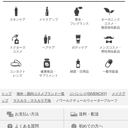
スキンケア
メイクアップ
香水・
オーガニック
フレグランス
コスメ・
無添加化粧品
ドクターズ
ヘアケア
ボディケア
メンズコスメ・
コスメ
男性用化粧品
コンタクト
健康食品・
雑貨・日用品
一般市販薬
レンズ
サプリメント
トップ
海外・国内コスメブランド一覧
ジバンシイ(GIVENCHY)
メイクア
ップ
マスカラ・マスカラ下地
ノワールクチュールウォータープルーフ
お支払い方法
送料・配送
よくある質問
初めての方へ