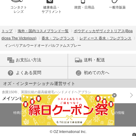
コンタクト
健康食品・
雑貨・日用品
一般市販薬
レンズ
サプリメント
トップ
海外・国内コスメブランド一覧
ボウディッカザヴィクトリアス(Boa
dicea The Victorious)
香水・フレグランス
レディース 香水・フレグランス
インペリアルウードオードパルファムスプレー
お支払い方法
送料・配送
よくある質問
初めての方へ
オズ・インターナショナル運営サイト
創業150年、英国伝統の最高級猪毛ハンドメイドヘアブラシ
メイソンピアソン
特商法に基づく表示
プライバシーポリシー
医薬品販売許可証の情報
ご利用規約
PC版で表示
© OZ International Inc.
0