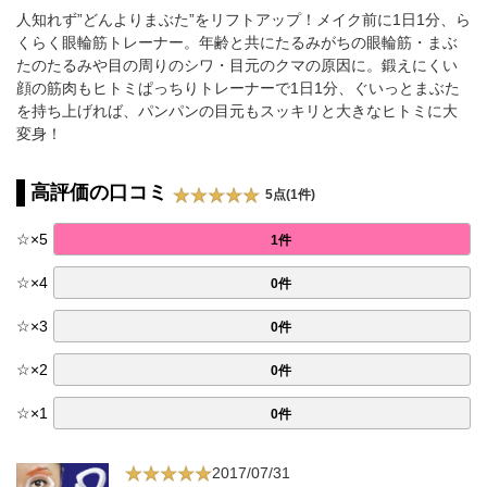
人知れず”どんよりまぶた”をリフトアップ！メイク前に1日1分、ら
くらく眼輪筋トレーナー。年齢と共にたるみがちの眼輪筋・まぶ
たのたるみや目の周りのシワ・目元のクマの原因に。鍛えにくい
顔の筋肉もヒトミぱっちりトレーナーで1日1分、ぐいっとまぶた
を持ち上げれば、パンパンの目元もスッキリと大きなヒトミに大
変身！
高評価の口コミ
5点(1件)
☆
×
5
1件
☆
×
4
0件
☆
×
3
0件
☆
×
2
0件
☆
×
1
0件
2017/07/31