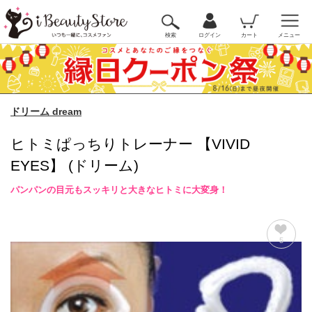
検索
ログイン
カート
メニュー
ドリーム dream
ヒトミぱっちりトレーナー 【VIVID
EYES】 (ドリーム)
パンパンの目元もスッキリと大きなヒトミに大変身！
5