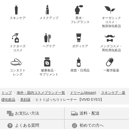
スキンケア
メイクアップ
香水・
オーガニック
フレグランス
コスメ・
無添加化粧品
ドクターズ
ヘアケア
ボディケア
メンズコスメ・
コスメ
男性用化粧品
コンタクト
健康食品・
雑貨・日用品
一般市販薬
レンズ
サプリメント
トップ
海外・国内コスメブランド一覧
ドリーム(dream)
スキンケア・基
礎化粧品
美顔器
ヒトミぱっちりトレーナー 【VIVID EYES】
お支払い方法
送料・配送
よくある質問
初めての方へ