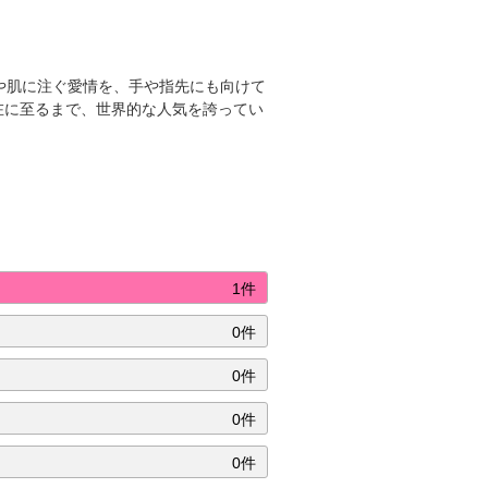
や肌に注ぐ愛情を、手や指先にも向けて
現在に至るまで、世界的な人気を誇ってい
1件
0件
0件
0件
0件