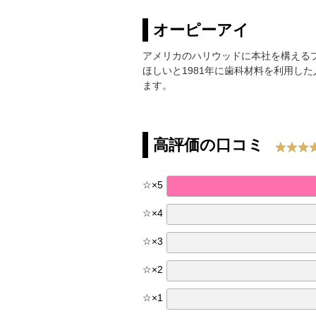
オーピーアイ
アメリカのハリウッドに本社を構える
ほしいと1981年に歯科材料を利用し
ます。
高評価の口コミ
☆
×
5
☆
×
4
☆
×
3
☆
×
2
☆
×
1