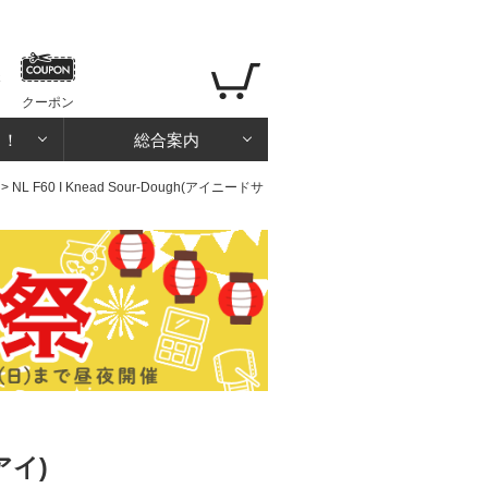
クーポン
る！
総合案内
> NL F60 I Knead Sour-Dough(アイニードサ
アイ)