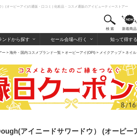
ニードサワードウ）(オーピーアイ)の通販・口コミ | 化粧品・コスメ通販のアイビューティーストアー
検 索
新着商品
ランドから探す
セール会場へ行く
知って得す
アー
>
海外・国内コスメブランド一覧
>
オーピーアイ(OPI)
>
メイクアップ
>
ネイル
Sour-Dough(アイニードサワードウ） (オーピー