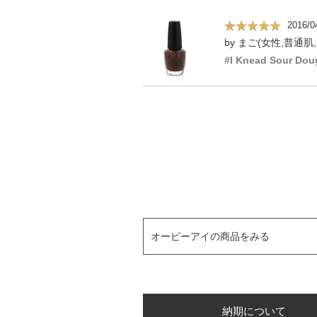
2016/0
by まご(女性,普通肌,
#I Knead Sour Dou
オーピーアイの商品をみる
納期について