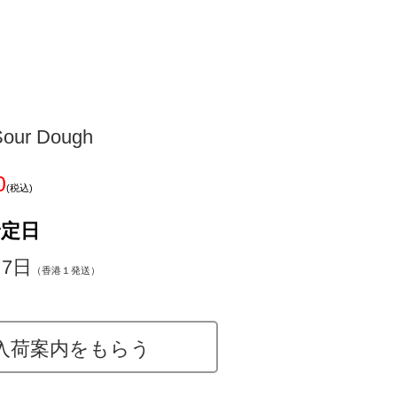
Sour Dough
0
(税込)
予定日
～7日
（香港１発送）
入荷案内をもらう