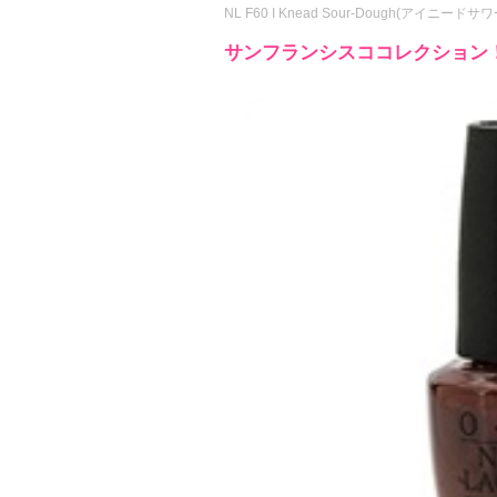
NL F60 I Knead Sour-Dough(アイニード
サンフランシスココレクション