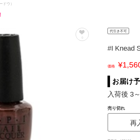
サワードウ）
！
代引き不可
0
#I Knead 
¥1,56
価格
お届け
入荷後 3
売り切れ
再