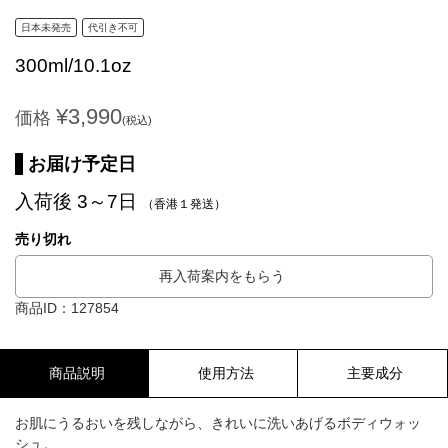
日本未発売
代引き不可
300ml/10.1oz
¥3,990
価格
(税込)
お届け予定日
入荷後 3～7日
（香港１発送）
売り切れ
再入荷案内をもらう
商品ID：127854
商品説明
使用方法
主要成分
お肌にうるおいを残しながら、きれいに洗いあげるボディウォッ
シュ。