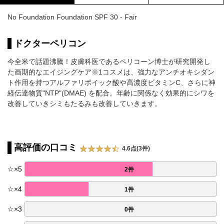
No Foundation Foundation SPF 30 - Fair
ドクターペリコン
今全米で話題沸騰！皮膚科医であるペリコーン博士が研究開発し
た画期的なエイジングケア※1コスメは、強力なアンチオキシダン
ト作用を持つアルファリポイック酸や高濃度ビタミンC、さらに神
経伝達物質"NTP"(DMAE) を配合。年齢に関係なく効果的にシワを
改善していきシミもたるみも改善していきます。
高評価の口コミ
4.6点(3件)
☆
×
5
2件
☆
×
4
1件
☆
×
3
0件