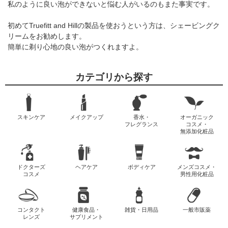
私のように良い泡ができないと悩む人がいるのもまた事実です。
初めてTruefitt and Hillの製品を使おうという方は、シェービングク
リームをお勧めします。
簡単に剃り心地の良い泡がつくれますよ。
カテゴリから探す
スキンケア
メイクアップ
香水・
オーガニック
フレグランス
コスメ・
無添加化粧品
ドクターズ
ヘアケア
ボディケア
メンズコスメ・
コスメ
男性用化粧品
コンタクト
健康食品・
雑貨・日用品
一般市販薬
レンズ
サプリメント