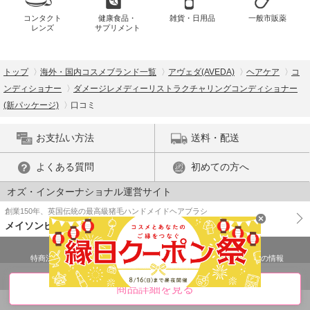
コンタクト
健康食品・
雑貨・日用品
一般市販薬
レンズ
サプリメント
トップ
海外・国内コスメブランド一覧
アヴェダ(AVEDA)
ヘアケア
コ
ンディショナー
ダメージレメディーリストラクチャリングコンディショナー
(新パッケージ)
口コミ
お支払い方法
送料・配送
よくある質問
初めての方へ
オズ・インターナショナル運営サイト
創業150年、英国伝統の最高級猪毛ハンドメイドヘアブラシ
メイソンピアソン
特商法に基づく表示
プライバシーポリシー
医薬品販売許可証の情報
ご利用規約
PC版で表示
商品詳細を見る
© OZ International Inc.