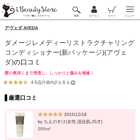
検索
ログイン
カート
メニュー
アヴェダ AVEDA
ダメージレメディーリストラクチャリング
コンディショナー(新パッケージ)(アヴェ
ダ)
の口コミ
髪の奥深くまで浸透し、しっかりと傷みを補修！
4.5点
評価内訳を見る
厳選口コミ
2015/12/18
by ちえのすけ(女性,混合肌,25才)
200ml