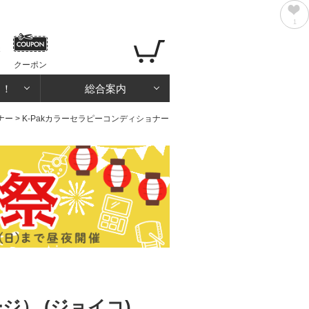
1
クーポン
る！
総合案内
ナー
> K-Pakカラーセラピーコンディショナー
ジ） (ジョイコ)