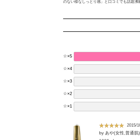
のない様なしっとり感」と口コミでも話題沸
☆
×
5
☆
×
4
☆
×
3
☆
×
2
☆
×
1
2015/1
by あや(女性,普通肌)