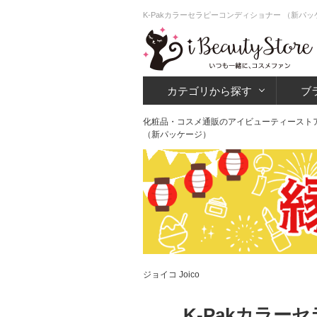
K-Pakカラーセラピーコンディショナー （新パ
カテゴリから探す
ブ
化粧品・コスメ通販のアイビューティースト
（新パッケージ）
ジョイコ Joico
K-Pakカラー