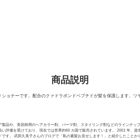
商品説明
ィショナーです。配合のクァドラボンドペプチドが髪を保護します。ツ
ア製品や、美容師用のヘアカラー剤、パーマ剤、スタイリング剤などのラインナップ
い評価を受けており、現在では世界約60 カ国で販売されています。 2001 年、
ドです。 武田久美子さんのブログで「私の素髪お見せします！」と紹介したことか