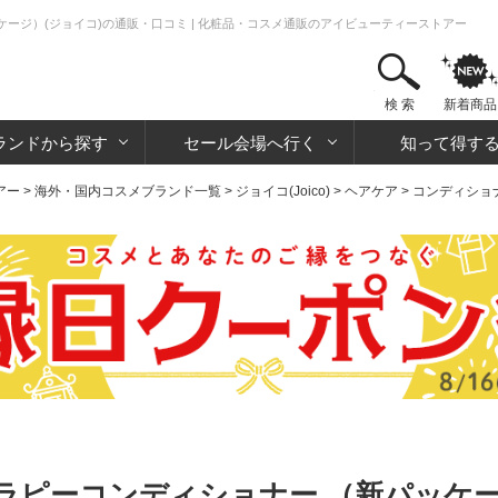
ッケージ）(ジョイコ)の通販・口コミ | 化粧品・コスメ通販のアイビューティーストアー
検 索
新着商品
ランドから探す
セール会場へ行く
知って得す
アー
>
海外・国内コスメブランド一覧
>
ジョイコ(Joico)
>
ヘアケア
>
コンディショ
セラピーコンディショナー （新パッケー