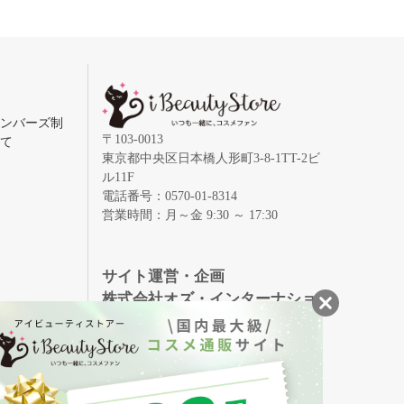
メンバーズ制
〒103-0013
いて
東京都中央区日本橋人形町3-8-1TT-2ビ
ル11F
電話番号：0570-01-8314
営業時間：月～金 9:30 ～ 17:30
録
サイト運営・企画
株式会社オズ・インターナショ
ナル
創業150年、英国伝統の最高級猪毛ハン
S
ドメイドヘアブラシ
メイソンピアソン