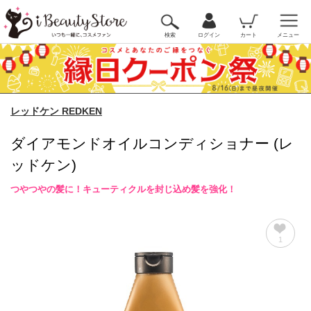
検索
ログイン
カート
メニュー
レッドケン REDKEN
ダイアモンドオイルコンディショナー (レ
ッドケン)
つやつやの髪に！キューティクルを封じ込め髪を強化！
1