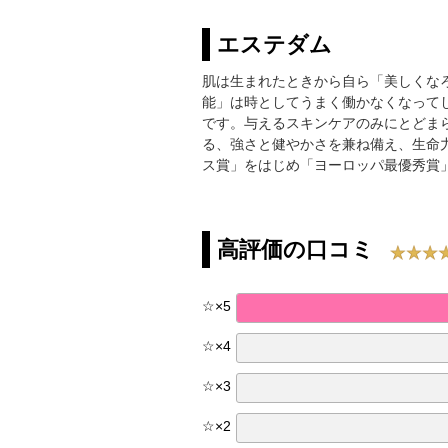
エステダム
肌は生まれたときから自ら「美しくな
能」は時としてうまく働かなくなって
です。与えるスキンケアのみにとどま
る、強さと健やかさを兼ね備え、生命
ス賞」をはじめ「ヨーロッパ最優秀賞
高評価の口コミ
☆
×
5
☆
×
4
☆
×
3
☆
×
2