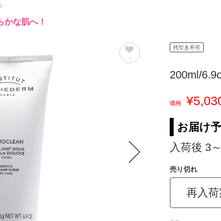
z
らかな肌へ！
代引き不可
4
200ml/6.9
¥5,03
価格
お届け
入荷後 3
売り切れ
再入荷