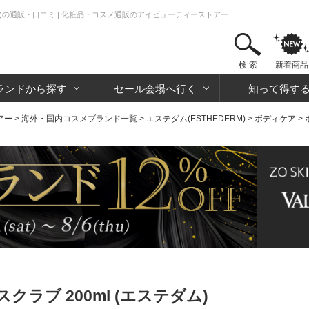
ム)の通販・口コミ | 化粧品・コスメ通販のアイビューティーストアー
検 索
新着商品
ランドから探す
セール会場へ行く
知って得す
アー
>
海外・国内コスメブランド一覧
>
エステダム(ESTHEDERM)
>
ボディケア
>
ラブ 200ml (エステダム)