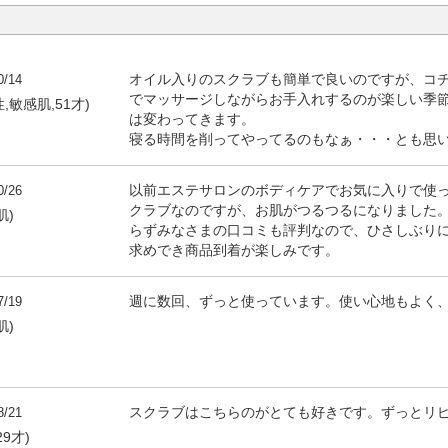
0/14
オイル入りのスクラブも簡単で良いのですが、コ
でマッサージしながらお手入れするのが楽しい季
,敏感肌,51才)
は変わってきます。
寝る時間を削ってやってるのもなぁ・・・とも思
0/26
以前エステサロンのボディケアでお気に入りで使
クラブなのですが、お肌がつるつるになりました
肌)
らずみなさまの口コミも評判なので、ひさしぶり
求めでき商品到着が楽しみです。
7/19
週に数回、ずっと使っています。使い心地もよく
肌)
8/21
スクラブはこちらのがとても好きです。ずっとリ
29才)