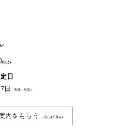
oz
0
(税込)
予定日
～7日
（香港１発送）
案内をもらう
(現在4人登録)